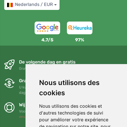
Nederlands / EUR
4,7/5
97%
De volgende dag en gratis
Gratis verzending voor bestellingen boven 95 EUR
Gratis ruilen en retourneren
Nous utilisons des
U kunt uw bestelling op elk gewenst moment binnen 90
cookies
dagen retourneren of ruilen
Wij steunen Trees.org
Nous utilisons des cookies et
Voor elke bestelling planten we een boom! Lees meer
Over
d'autres technologies de suivi
ons
.
pour améliorer votre expérience
de navigation sur notre site, pour