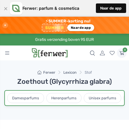
×
Ferwer: parfum & cosmetica
Naar de app
⚡
SUMMER-korting nu!
×
SUMMER
Naar de app
Gratis verzending boven 95 EUR
0
Ferwer
Lexicon
Stof
Zoethout (Glycyrrhiza glabra)
Damesparfums
Herenparfums
Unisex parfums