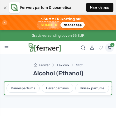
×
Ferwer: parfum & cosmetica
Naar de app
⚡
SUMMER-korting nu!
×
SUMMER
Naar de app
Gratis verzending boven 95 EUR
0
Ferwer
Lexicon
Stof
Alcohol (Ethanol)
Damesparfums
Herenparfums
Unisex parfums