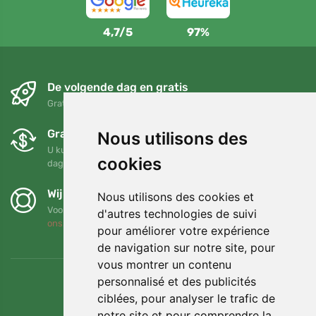
4,7/5
97%
De volgende dag en gratis
Gratis verzending voor bestellingen boven 95 EUR
Gratis ruilen en retourneren
Nous utilisons des
U kunt uw bestelling op elk gewenst moment binnen 90
cookies
dagen retourneren of ruilen
Wij steunen Trees.org
Nous utilisons des cookies et
Voor elke bestelling planten we een boom! Lees meer
Over
d'autres technologies de suivi
ons
.
pour améliorer votre expérience
de navigation sur notre site, pour
vous montrer un contenu
personnalisé et des publicités
ciblées, pour analyser le trafic de
notre site et pour comprendre la