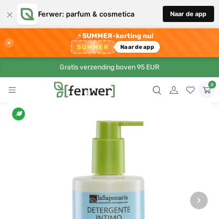
×
Ferwer: parfum & cosmetica
Naar de app
⚡
SUMMER-korting nu!
×
SUMMER
Naar de app
Gratis verzending boven 95 EUR
0
›