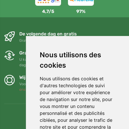
4,7/5
97%
De volgende dag en gratis
Gratis verzending voor bestellingen boven 95 EUR
Gratis ruilen en retourneren
Nous utilisons des
U kunt uw bestelling op elk gewenst moment binnen 90
cookies
dagen retourneren of ruilen
Wij steunen Trees.org
Nous utilisons des cookies et
Voor elke bestelling planten we een boom! Lees meer
Over
d'autres technologies de suivi
ons
.
pour améliorer votre expérience
de navigation sur notre site, pour
vous montrer un contenu
personnalisé et des publicités
ciblées, pour analyser le trafic de
notre site et pour comprendre la