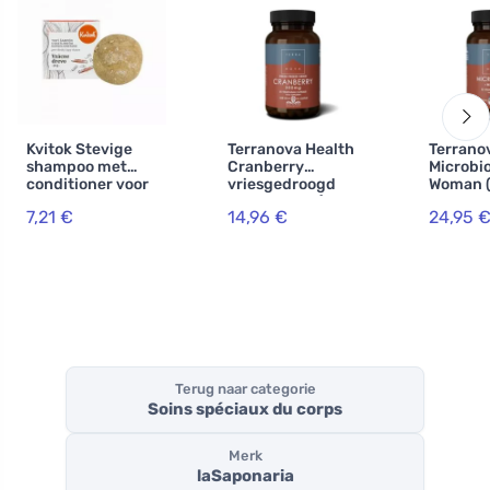
Kvitok Stevige
Terranova Health
Terrano
shampoo met
Cranberry
Microbi
conditioner voor
vriesgedroogd
Woman 
donker haar. Rare
300 mg BIO (50
capsules
7,21 €
14,96 €
24,95 
Wood XXL (50 g) -
capsules) - met
de urin
schuimt prachtig
antioxidanten
Terug naar categorie
Soins spéciaux du corps
Merk
laSaponaria