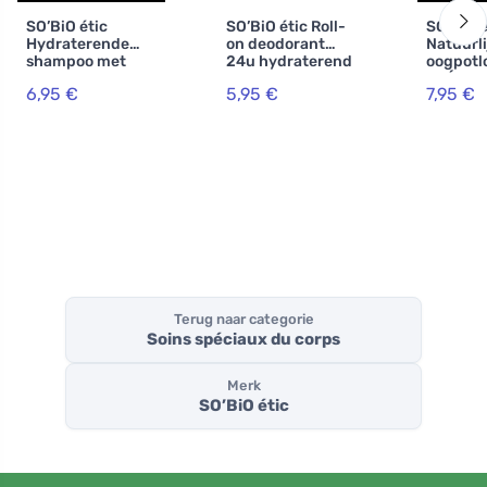
SO’BiO étic
SO’BiO étic Roll-
SO’BiO é
Hydraterende
on deodorant
Natuurli
shampoo met
24u hydraterend
oogpotl
kokos en
met
PRÉCISI
6,95 €
5,95 €
7,95 €
hyaluronzuur BIO
ezelinnenmelk -
g) 02 br
(250 ml) - voor
navulbaar BIO
accentu
alle haartypes
(50 ml) - ook voor
ogen
de gevoelige huid
Terug naar categorie
Soins spéciaux du corps
Merk
SO’BiO étic