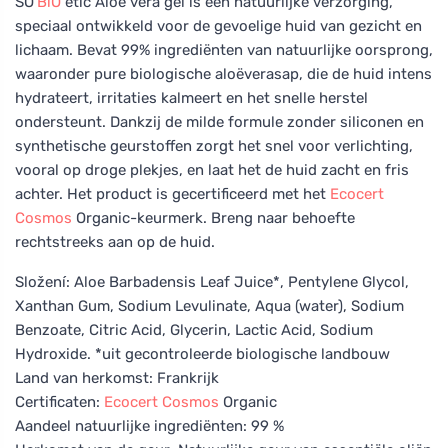
SO’
BiO
étic Aloe vera gel is een natuurlijke verzorging,
speciaal ontwikkeld voor de gevoelige huid van gezicht en
lichaam. Bevat 99% ingrediënten van natuurlijke oorsprong,
waaronder pure biologische aloëverasap, die de huid intens
hydrateert, irritaties kalmeert en het snelle herstel
ondersteunt. Dankzij de milde formule zonder siliconen en
synthetische geurstoffen zorgt het snel voor verlichting,
vooral op droge plekjes, en laat het de huid zacht en fris
achter. Het product is gecertificeerd met het
Ecocert
Cosmos
Organic-keurmerk. Breng naar behoefte
rechtstreeks aan op de huid.
Složení: Aloe Barbadensis Leaf Juice*, Pentylene Glycol,
Xanthan Gum, Sodium Levulinate, Aqua (water), Sodium
Benzoate, Citric Acid, Glycerin, Lactic Acid, Sodium
Hydroxide. *uit gecontroleerde biologische landbouw
Land van herkomst: Frankrijk
Certificaten:
Ecocert
Cosmos
Organic
Aandeel natuurlijke ingrediënten: 99 %