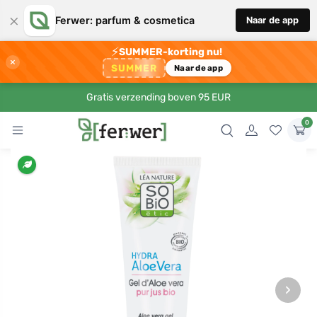
×
Ferwer: parfum & cosmetica
Naar de app
⚡
SUMMER-korting nu!
×
SUMMER
Naar de app
Gratis verzending boven 95 EUR
0
›