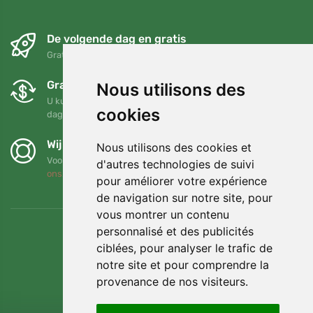
De volgende dag en gratis
Gratis verzending voor bestellingen boven 95 EUR
Gratis ruilen en retourneren
Nous utilisons des
U kunt uw bestelling op elk gewenst moment binnen 90
cookies
dagen retourneren of ruilen
Wij steunen Trees.org
Nous utilisons des cookies et
Voor elke bestelling planten we een boom! Lees meer
Over
d'autres technologies de suivi
ons
.
pour améliorer votre expérience
de navigation sur notre site, pour
vous montrer un contenu
personnalisé et des publicités
ciblées, pour analyser le trafic de
notre site et pour comprendre la
provenance de nos visiteurs.