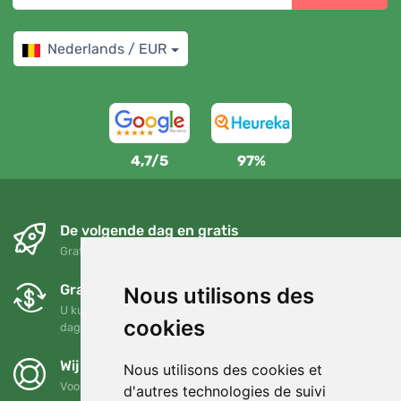
Nederlands / EUR
4,7/5
97%
De volgende dag en gratis
Gratis verzending voor bestellingen boven 95 EUR
Gratis ruilen en retourneren
Nous utilisons des
U kunt uw bestelling op elk gewenst moment binnen 90
cookies
dagen retourneren of ruilen
Wij steunen Trees.org
Nous utilisons des cookies et
Voor elke bestelling planten we een boom! Lees meer
Over
d'autres technologies de suivi