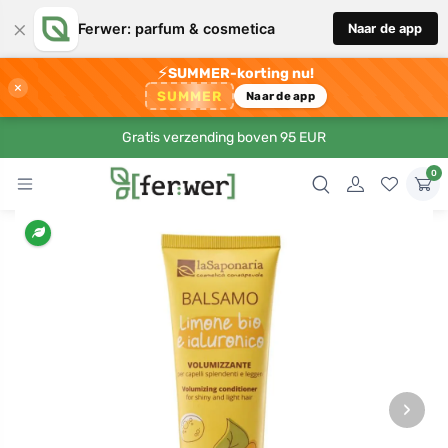
×
Ferwer: parfum & cosmetica
Naar de app
⚡
SUMMER-korting nu!
×
SUMMER
Naar de app
Gratis verzending boven 95 EUR
0
›