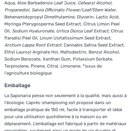
Aqua, Aloe Barbadensis Leaf Juice
, Cetearyl Alcohol,
Propanediol, Salvia Officinalis Flower/Leaf/Stem Water
,
Behenamidopropyl Dimethylamine, Glycerin, Lactic Acid,
Moringa Pterygosperma Seed Extract, Citrus Limon Peel
Oil
, Sodium Hyaluronate, Urtica Dioica Leaf Extract
, Citrus
Paradisi Peel Oil, Linum Usitatissimum Seed Extract
,
Arctium Lappa Root Extract
, Cannabis Sativa Seed Extract,
Ethyl Lauroyl Arginate Hcl, Maltodextrin, Benzyl Alcohol,
Sodium Benzoate, Xanthan Gum, Potassium Sorbate,
Terpinolene, Pinene, Citral, Limonene. *issus de
l'agriculture biologique
Emballage
La Saponaria pense non seulement à la qualité, mais aussi à
l'écologie. L'après-shampooing est proposé dans un
emballage pratique de 150 ml, facile à transporter et idéal
pour une utilisation quotidienne à la maison ou en
déplacement. L'emballage est fabriqué à partir de matériaux
recyclables, soutenant ainsi un mode de vie durable et