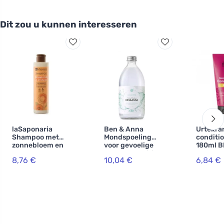
Dit zou u kunnen interesseren
laSaponaria
Ben & Anna
Urtekra
Shampoo met
Mondspoeling
conditi
zonnebloem en
voor gevoelige
180ml B
zoete
tanden Sensitive
8,76 €
10,04 €
6,84 €
sinaasappel BIO
(500 ml)
(200 ml)