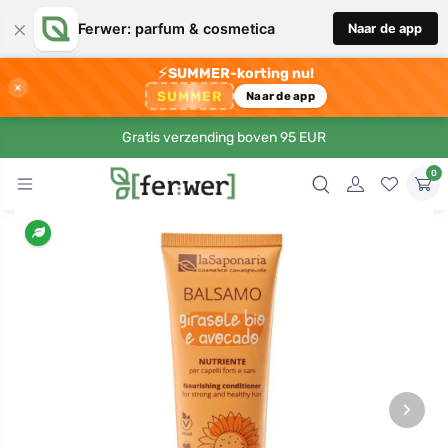
×
Ferwer: parfum & cosmetica
Naar de app
⚡
SUMMER-korting nu!
×
SUMMER
Naar de app
Gratis verzending boven 95 EUR
0
›