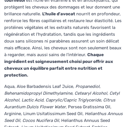
tournesol
est riche en vitamine E et en antioxydants, qui
protègent les cheveux des dommages et leur donnent une
brillance naturelle.
L'huile d'avocat
nourrit en profondeur,
renforce les fibres capillaires et restaure leur élasticité. Les
protéines végétales et les extraits naturels favorisent la
régénération et l'hydratation, tandis que les ingrédients
doux sans silicones ni parabènes assurent un soin délicat
mais efficace. Ainsi, les cheveux sont non seulement beaux
à regarder, mais aussi sains de l'intérieur.
Chaque
ingrédient est soigneusement choisi pour offrir aux
cheveux un équilibre parfait entre nutrition et
protection.
Aqua, Aloe Barbadensis Leaf Juice
, Propanediol,
Behenamidopropyl Dimethylamine, Cetearyl Alcohol, Cetyl
Alcohol, Lactic Acid, Caprylic/Capric Triglyceride, Citrus
Aurantium Dulcis Flower Water
, Persea Gratissima Oil,
Arginine, Linum Usitatissimum Seed Oil
, Helianthus Annuus
Seed Oil, Cocos Nucifera Oil
, Helianthus Annuus Seed