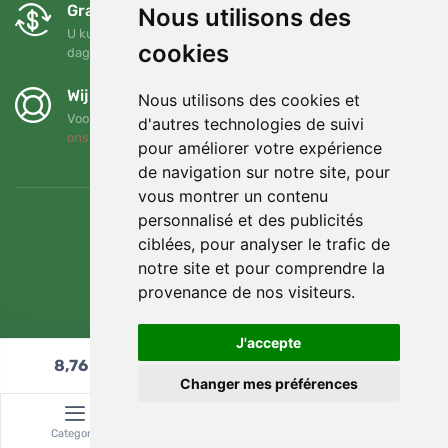
Gratis ruilen en retourneren
Nous utilisons des
U kunt uw bestelling op elk gewenst moment binnen 90
cookies
dagen retourneren of ruilen
Wij steunen Trees.org
Nous utilisons des cookies et
Voor elke bestelling planten we een boom! Lees meer
Over
d'autres technologies de suivi
ons
.
pour améliorer votre expérience
de navigation sur notre site, pour
vous montrer un contenu
personnalisé et des publicités
ciblées, pour analyser le trafic de
notre site et pour comprendre la
provenance de nos visiteurs.
J'accepte
8,76
€
In winkelwagen
Changer mes préférences
© Topshelf s.r.o. Alle rechten voorbehouden.
Categorie
Zoeken
Winkelwagen