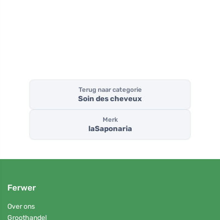
(200 ml)
(5,7 ml)
vette hu
Terug naar categorie
Soin des cheveux
Merk
laSaponaria
Ferwer
Over ons
Groothandel