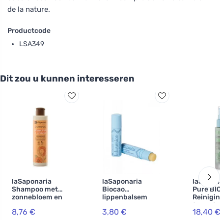
de la nature.
Productcode
LSA349
Dit zou u kunnen interesseren
laSaponaria
laSaponaria
laSapon
Shampoo met
Biocao
Pure BI
zonnebloem en
lippenbalsem
Reinigi
zoete
met
(50 ml) 
8,76 €
3,80 €
18,40 
sinaasappel BIO
hyaluronzuur BIO
geschikt