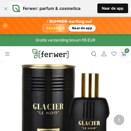
×
Ferwer: parfum & cosmetica
Naar de app
⚡
SUMMER-korting nu!
×
SUMMER
Naar de app
Gratis verzending boven 95 EUR
0
›