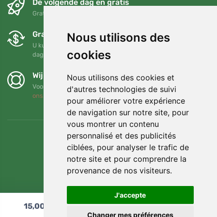
De volgende dag en gratis
Gratis verzending voor bestellingen boven 95 EUR
Gratis ruilen en retourneren
Nous utilisons des
U kunt uw bestelling op elk gewenst moment binnen 90
cookies
dagen retourneren of ruilen
Wij steunen Trees.org
Nous utilisons des cookies et
Voor elke bestelling planten we een boom! Lees meer
Over
d'autres technologies de suivi
ons
.
pour améliorer votre expérience
de navigation sur notre site, pour
vous montrer un contenu
personnalisé et des publicités
ciblées, pour analyser le trafic de
notre site et pour comprendre la
provenance de nos visiteurs.
J'accepte
15,00
€
In winkelwagen
Changer mes préférences