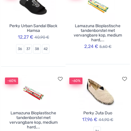
Perky Urban Sandal Black
Lamazuna Bioplastische
Hamsa
tandenborstel met
vervangbare kop, medium
12,27 €
40,90 €
hard,...
2,24 €
5,60 €
36
37
38
42
-60%
-60%
Lamazuna Bioplastische
Perky Juta Duo
tandenborstel met
17,96 €
44,90 €
vervangbare kop, medium
hard,...