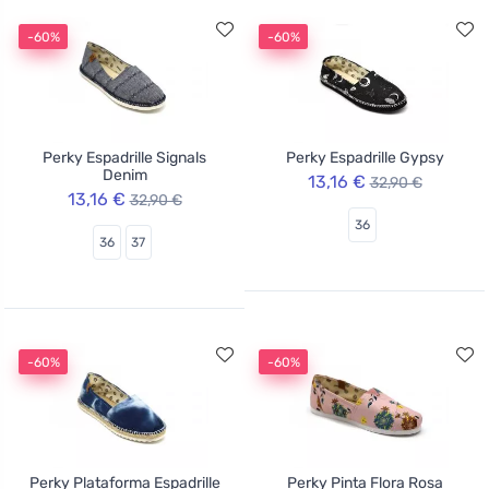
-60%
-60%
Perky Espadrille Signals
Perky Espadrille Gypsy
Denim
13,16 €
32,90 €
13,16 €
32,90 €
36
36
37
-60%
-60%
Perky Plataforma Espadrille
Perky Pinta Flora Rosa