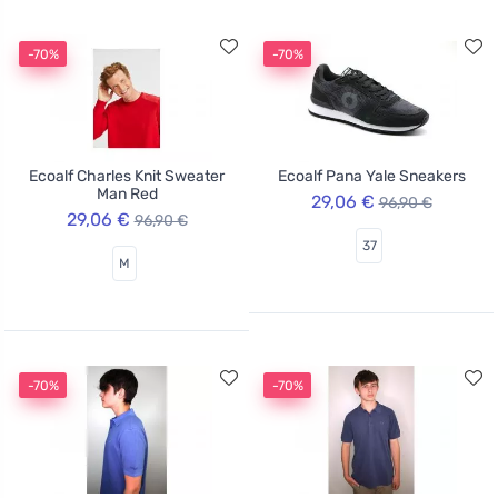
-70%
-70%
Ecoalf Charles Knit Sweater
Ecoalf Pana Yale Sneakers
Man Red
29,06 €
96,90 €
29,06 €
96,90 €
37
M
-70%
-70%