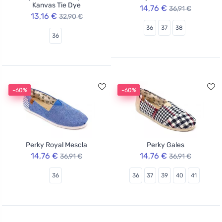
Kanvas Tie Dye
14,76 €
36,91 €
13,16 €
32,90 €
36
37
38
36
-60%
-60%
Perky Royal Mescla
Perky Gales
14,76 €
14,76 €
36,91 €
36,91 €
36
36
37
39
40
41