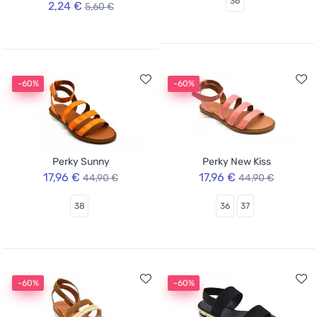
36
2,24 €
5,60 €
-60%
-60%
Perky Sunny
Perky New Kiss
17,96 €
17,96 €
44,90 €
44,90 €
38
36
37
-60%
-60%