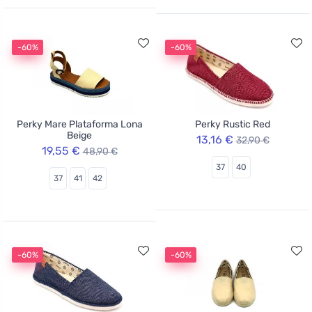
-60%
-60%
Perky Mare Plataforma Lona
Perky Rustic Red
Beige
13,16 €
32,90 €
19,55 €
48,90 €
37
40
37
41
42
-60%
-60%