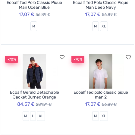
Ecoalf Ted Polo Classic Pique
Ecoalf Ted Polo Classic Pique
Man Ocean Blue
Man Deep Navy
17,07 €
17,07 €
56,89 €
56,89 €
M
M
XL
-70%
-70%
Ecoalf Gerald Detachable
Ecoalf Ted polo classic pique
Jacket Burned Orange
man 2
84,57 €
17,07 €
281,91 €
56,89 €
M
L
XL
M
XL