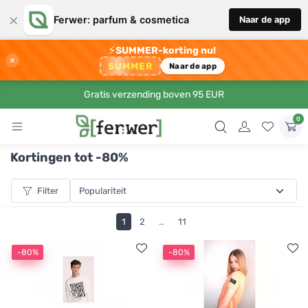
×
Ferwer: parfum & cosmetica
Naar de app
⚡
SUMMER-korting nu!
×
SUMMER
Naar de app
Gratis verzending boven 95 EUR
0
Kortingen tot -80%
Filter
1
2
…
11
-80%
-80%