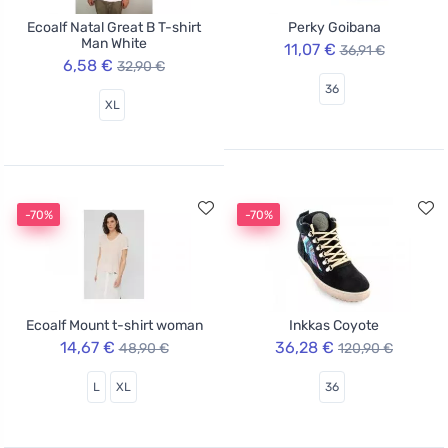
Ecoalf Natal Great B T-shirt
Perky Goibana
Man White
11,07 €
36,91 €
6,58 €
32,90 €
36
XL
-70%
-70%
Ecoalf Mount t-shirt woman
Inkkas Coyote
14,67 €
36,28 €
48,90 €
120,90 €
L
XL
36