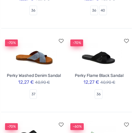
36
36
40
-70%
-70%
Perky Washed Denim Sandal
Perky Flame Black Sandal
12,27 €
12,27 €
40,90 €
40,90 €
37
36
-70%
-60%