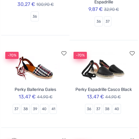
Espadrille
30,27 €
100,90 €
9,87 €
32,90 €
36
36
37
-70%
-70%
Perky Ballerina Gales
Perky Espadrille Casco Black
13,47 €
13,47 €
44,90 €
44,90 €
37
38
39
40
41
36
37
38
40