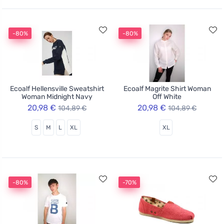
-80%
-80%
Ecoalf Hellensville Sweatshirt
Ecoalf Magrite Shirt Woman
Woman Midnight Navy
Off White
20,98 €
20,98 €
104,89 €
104,89 €
S
M
L
XL
XL
-80%
-70%