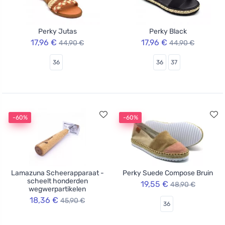
Perky Jutas
Perky Black
17,96 €
17,96 €
44,90 €
44,90 €
36
36
37
-60%
-60%
Lamazuna Scheerapparaat -
Perky Suede Compose Bruin
scheelt honderden
19,55 €
48,90 €
wegwerpartikelen
18,36 €
45,90 €
36