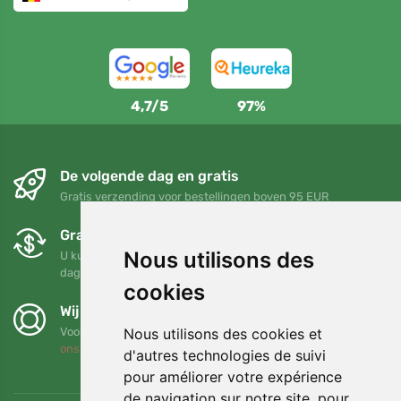
4,7/5
97%
De volgende dag en gratis
Gratis verzending voor bestellingen boven 95 EUR
Gratis ruilen en retourneren
Nous utilisons des
U kunt uw bestelling op elk gewenst moment binnen 90
dagen retourneren of ruilen
cookies
Wij steunen Trees.org
Nous utilisons des cookies et
Voor elke bestelling planten we een boom! Lees meer
Over
ons
.
d'autres technologies de suivi
pour améliorer votre expérience
de navigation sur notre site, pour