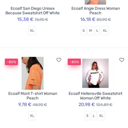
Ecoalf San Diego Unisex
Ecoalf Angie Dress Woman
Because Sweatshirt Off White
Peach
15,38 €
16,18 €
76,90 €
80,90 €
XL
S
M
L
XL
-80%
-80%
Ecoalf Mont T-shirt Woman
Ecoalf Hellensville Sweatshirt
Peach
Woman Off White
9,78 €
20,98 €
48,90 €
104,89 €
XL
S
L
XL