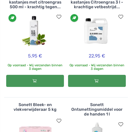
kastanjes met citroengras
kastanjes Citroengras 3 l -
500 ml - krachtig tegen...
krachtige vetbestrijd...
5,95 €
22,95 €
Op voorraad - Wij verzenden binnen
Op voorraad - Wij verzenden binnen
3 dagen
3 dagen
Sonett Bleek- en
Sonett
vlekverwijderaar 5 kg
Ontsmettingsmiddel voor
de handen 1 l