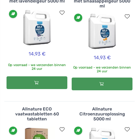
met lavendelgeur 5000 ml
met sinaasappelgeur 5000
ml
14,93 €
14,93 €
Op voorraad - we verzenden binnen
Op voorraad - we verzenden binnen
24 uur
24 uur
Allnature ECO
Allnature
vaatwastabletten 60
Citroenzuuroplossing
tabletten
5000 ml