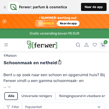
×
Ferwer: parfum & cosmetica
Naar de app
⚡
SUMMER-korting nu!
×
SUMMER
Naar de app
Gratis verzending boven 95 EUR
0
‹
Maison
Schoonmaak en netheid
Bent u op zoek naar een schoon en opgeruimd huis? Bij
Ferwer vindt u een gamma schoonmaak- en
conciërgeproducten die uw moeilijke taak zullen
...
verlichten. En zelfs minimalisten zullen zich verheugen,
Alle
Universele reinigers
Reinigingszand in vloeibare en
dankzij een breed scala aan veelzijdige producten die
kunnen worden gebruikt voor uiteenlopende
Filter