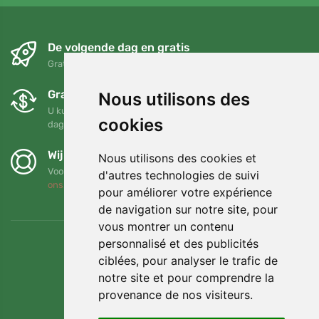
De volgende dag en gratis
Gratis verzending voor bestellingen boven 95 EUR
Gratis ruilen en retourneren
Nous utilisons des
U kunt uw bestelling op elk gewenst moment binnen 90
cookies
dagen retourneren of ruilen
Wij steunen Trees.org
Nous utilisons des cookies et
Voor elke bestelling planten we een boom! Lees meer
Over
d'autres technologies de suivi
ons
.
pour améliorer votre expérience
de navigation sur notre site, pour
vous montrer un contenu
personnalisé et des publicités
ciblées, pour analyser le trafic de
notre site et pour comprendre la
provenance de nos visiteurs.