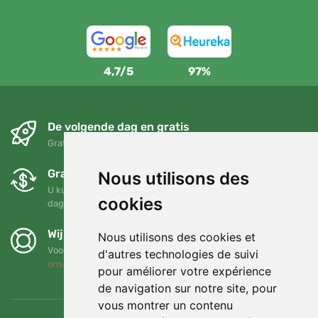
4,7/5
97%
De volgende dag en gratis
Gratis verzending voor bestellingen boven 95 EUR
Gratis ruilen en retourneren
Nous utilisons des
U kunt uw bestelling op elk gewenst moment binnen 90
cookies
dagen retourneren of ruilen
Wij steunen Trees.org
Nous utilisons des cookies et
Voor elke bestelling planten we een boom! Lees meer
Over
d'autres technologies de suivi
ons
.
pour améliorer votre expérience
de navigation sur notre site, pour
vous montrer un contenu