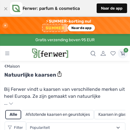
×
Ferwer: parfum & cosmetica
Naar de app
⚡
SUMMER-korting nu!
×
SUMMER
Naar de app
Gratis verzending boven 95 EUR
0
‹
Maison
Natuurlijke kaarsen
Bij Ferwer vindt u kaarsen van verschillende merken uit
heel Europa. Ze zijn gemaakt van natuurlijke
ingrediënten zoals sojawas. Het is plantaardig van
...
oorsprong, brandt langzaam en gelijkmatig en heeft
Alle
Afstotende kaarsen en geurstokjes
Kaarsen in glas en
geen hoge temperaturen nodig om te branden. Er is
dus geen gevaar voor brandwonden, en waar het
Filter