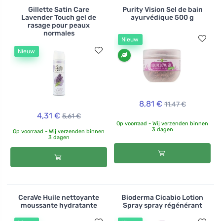
Gillette Satin Care
Purity Vision Sel de bain
Lavender Touch gel de
ayurvédique 500 g
rasage pour peaux
normales
Nieuw
Nieuw
8,81 €
11,47 €
4,31 €
5,61 €
Op voorraad - Wij verzenden binnen
3 dagen
Op voorraad - Wij verzenden binnen
3 dagen
CeraVe Huile nettoyante
Bioderma Cicabio Lotion
moussante hydratante
Spray spray régénérant