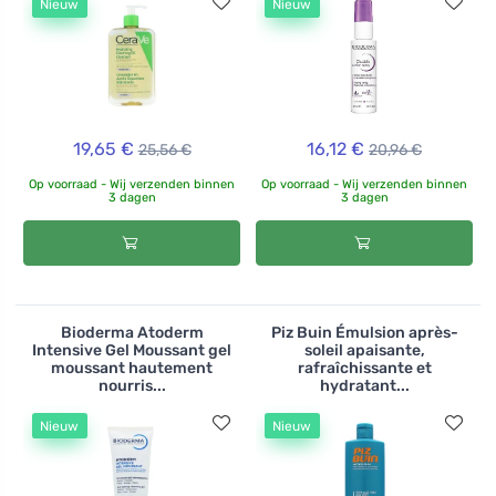
Nieuw
Nieuw
19,65 €
16,12 €
25,56 €
20,96 €
Op voorraad - Wij verzenden binnen
Op voorraad - Wij verzenden binnen
3 dagen
3 dagen
Bioderma Atoderm
Piz Buin Émulsion après-
Intensive Gel Moussant gel
soleil apaisante,
moussant hautement
rafraîchissante et
nourris...
hydratant...
Nieuw
Nieuw