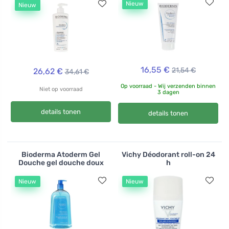
Nieuw
Nieuw
16,55 €
21,54 €
26,62 €
34,61 €
Op voorraad - Wij verzenden binnen
Niet op voorraad
3 dagen
details tonen
details tonen
Bioderma Atoderm Gel
Vichy Déodorant roll-on 24
Douche gel douche doux
h
Nieuw
Nieuw