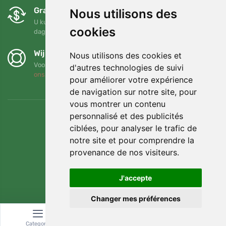
Gratis ruilen en retourneren
Nous utilisons des
U kunt uw bestelling op elk gewenst moment binnen 90
cookies
dagen retourneren of ruilen
Wij steunen Trees.org
Nous utilisons des cookies et
Voor elke bestelling planten we een boom! Lees meer
Over
d'autres technologies de suivi
ons
.
pour améliorer votre expérience
de navigation sur notre site, pour
vous montrer un contenu
personnalisé et des publicités
ciblées, pour analyser le trafic de
notre site et pour comprendre la
provenance de nos visiteurs.
J'accepte
Changer mes préférences
© Topshelf s.r.o. Alle rechten voorbehouden.
Categorie
Zoeken
Winkelwagen