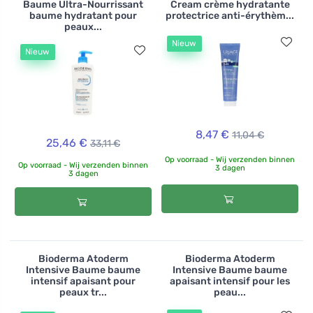
Baume Ultra-Nourrissant
Cream crème hydratante
baume hydratant pour
protectrice anti-érythèm...
peaux...
Nieuw
Nieuw
8,47 €
11,04 €
25,46 €
33,11 €
Op voorraad - Wij verzenden binnen
Op voorraad - Wij verzenden binnen
3 dagen
3 dagen
Bioderma Atoderm
Bioderma Atoderm
Intensive Baume baume
Intensive Baume baume
intensif apaisant pour
apaisant intensif pour les
peaux tr...
peau...