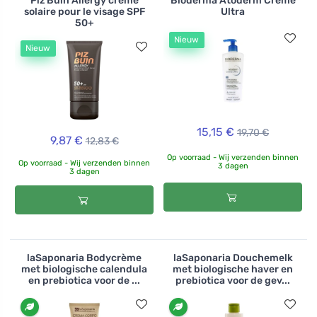
Piz Buin Allergy crème
Bioderma Atoderm Crème
solaire pour le visage SPF
Ultra
50+
Nieuw
Nieuw
15,15 €
19,70 €
9,87 €
12,83 €
Op voorraad - Wij verzenden binnen
Op voorraad - Wij verzenden binnen
3 dagen
3 dagen
laSaponaria Bodycrème
laSaponaria Douchemelk
met biologische calendula
met biologische haver en
en prebiotica voor de ...
prebiotica voor de gev...