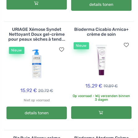
details tonen
URIAGE Xémose Syndet
Bioderma Cicabio Arnica+
Nettoyant Doux gel-crème
crème de soin
pour peaux sèches à tend...
Nieuw
Nieuw
15,29 €
19,89 €
15,92 €
20,72 €
Op voorraad - Wij verzenden binnen
3 dagen
Niet op voorraad
details tonen