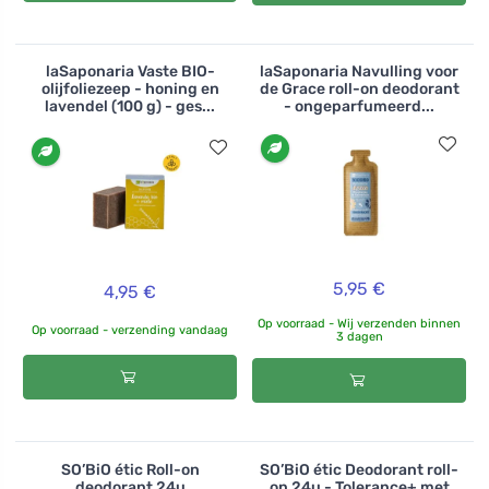
laSaponaria Vaste BIO-
laSaponaria Navulling voor
olijfoliezeep - honing en
de Grace roll-on deodorant
lavendel (100 g) - ges...
- ongeparfumeerd...
5,95 €
4,95 €
Op voorraad - Wij verzenden binnen
Op voorraad - verzending vandaag
3 dagen
SO’BiO étic Roll-on
SO’BiO étic Deodorant roll-
deodorant 24u
on 24u - Tolerance+ met