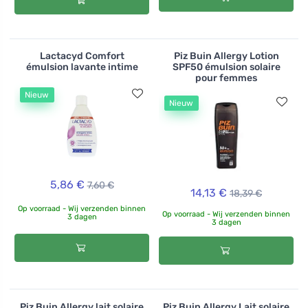
Lactacyd Comfort
Piz Buin Allergy Lotion
émulsion lavante intime
SPF50 émulsion solaire
pour femmes
Nieuw
Nieuw
5,86 €
7,60 €
14,13 €
18,39 €
Op voorraad - Wij verzenden binnen
Op voorraad - Wij verzenden binnen
3 dagen
3 dagen
Piz Buin Allergy lait solaire
Piz Buin Allergy Lait solaire