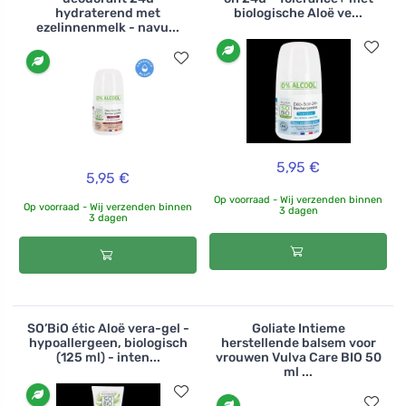
hydraterend met
biologische Aloë ve...
ezelinnenmelk - navu...
5,95 €
5,95 €
Op voorraad - Wij verzenden binnen
Op voorraad - Wij verzenden binnen
3 dagen
3 dagen
SO’BiO étic Aloë vera-gel -
Goliate Intieme
hypoallergeen, biologisch
herstellende balsem voor
(125 ml) - inten...
vrouwen Vulva Care BIO 50
ml ...