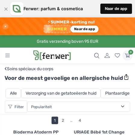
×
Ferwer: parfum & cosmetica
Naar de app
⚡
SUMMER-korting nu!
×
SUMMER
Naar de app
Gratis verzending boven 95 EUR
0
‹
Soins spéciaux du corps
Voor de meest gevoelige en allergische huid
Alle
Verzorging van de getatoeëerde huid
Plantaardige ba
Filter
1
2
…
4
Bioderma Atoderm PP
URIAGE Bébé 1st Change