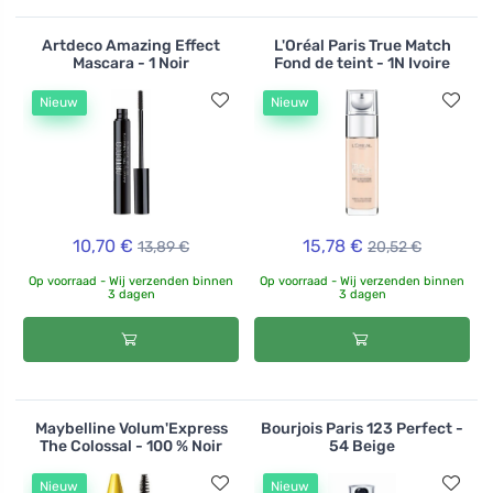
Artdeco Amazing Effect
L'Oréal Paris True Match
Mascara - 1 Noir
Fond de teint - 1N Ivoire
Nieuw
Nieuw
10,70 €
15,78 €
13,89 €
20,52 €
Op voorraad - Wij verzenden binnen
Op voorraad - Wij verzenden binnen
3 dagen
3 dagen
Maybelline Volum'Express
Bourjois Paris 123 Perfect -
The Colossal - 100 % Noir
54 Beige
Nieuw
Nieuw