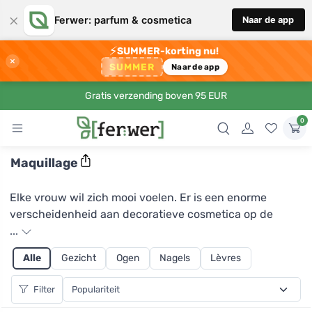
×
Ferwer: parfum & cosmetica
Naar de app
⚡
SUMMER-korting nu!
×
SUMMER
Naar de app
Gratis verzending boven 95 EUR
0
Maquillage
Elke vrouw wil zich mooi voelen. Er is een enorme
verscheidenheid aan decoratieve cosmetica op de
markt. Conventionele stoffen bevatten echter vaak zeer
...
gevaarlijke of zelfs giftige stoffen. Wilt u echt mooi zijn
Alle
Gezicht
Ogen
Nagels
Lèvres
ten koste van uw gezondheid en het milieu?
Filter
Gelukkig zijn er een aantal alternatieve decoratieve