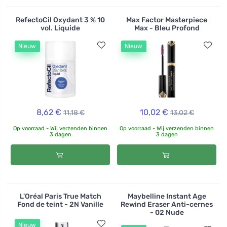
RefectoCil Oxydant 3 % 10
Max Factor Masterpiece
vol. Liquide
Max - Bleu Profond
Nieuw
Nieuw
8,62 €
10,02 €
11,18 €
13,02 €
Op voorraad - Wij verzenden binnen
Op voorraad - Wij verzenden binnen
3 dagen
3 dagen
L'Oréal Paris True Match
Maybelline Instant Age
Fond de teint - 2N Vanille
Rewind Eraser Anti-cernes
- 02 Nude
Nieuw