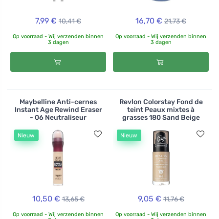
7,99 €
16,70 €
10,41 €
21,73 €
Op voorraad - Wij verzenden binnen
Op voorraad - Wij verzenden binnen
3 dagen
3 dagen
Maybelline Anti-cernes
Revlon Colorstay Fond de
Instant Age Rewind Eraser
teint Peaux mixtes à
- 06 Neutraliseur
grasses 180 Sand Beige
Nieuw
Nieuw
10,50 €
9,05 €
13,65 €
11,76 €
Op voorraad - Wij verzenden binnen
Op voorraad - Wij verzenden binnen