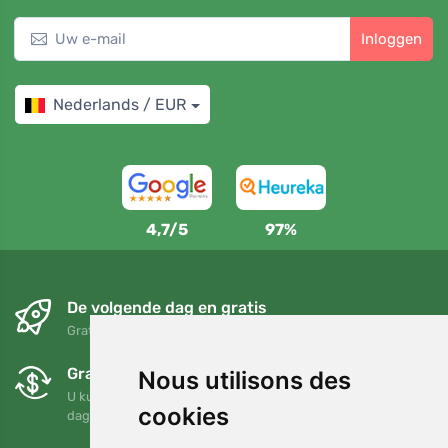
Inloggen
Nederlands / EUR
4,7/5
97%
De volgende dag en gratis
Gratis verzending voor bestellingen boven 95 EUR
Gratis ruilen en retourneren
Nous utilisons des
U kunt uw bestelling op elk gewenst moment binnen 90
cookies
dagen retourneren of ruilen