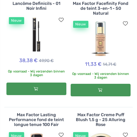
Lancôme Definicils - 01
Max Factor Facefinity Fond
Noir Infini
de teint 3-en-1 - 50
Natural
Nieuw
Nieuw
38,38 €
49,90 €
11,33 €
14,71 €
Op voorraad - Wij verzenden binnen
Op voorraad - Wij verzenden binnen
3 dagen
3 dagen
Max Factor Lasting
Max Factor Creme Puff
Performance fond de teint
Blush 1,5 g - 25 Alluring
longue tenue 100 Fair
Rose
Nieuw
Nieuw