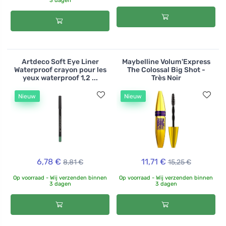
3 dagen
Artdeco Soft Eye Liner
Maybelline Volum'Express
Waterproof crayon pour les
The Colossal Big Shot -
yeux waterproof 1,2 ...
Très Noir
Nieuw
Nieuw
6,78 €
11,71 €
8,81 €
15,25 €
Op voorraad - Wij verzenden binnen
Op voorraad - Wij verzenden binnen
3 dagen
3 dagen