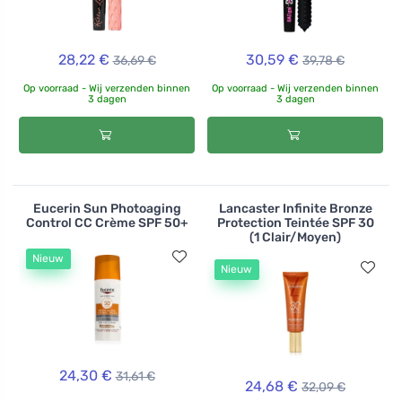
28,22 €
30,59 €
36,69 €
39,78 €
Op voorraad - Wij verzenden binnen
Op voorraad - Wij verzenden binnen
3 dagen
3 dagen
Eucerin Sun Photoaging
Lancaster Infinite Bronze
Control CC Crème SPF 50+
Protection Teintée SPF 30
(1 Clair/Moyen)
Nieuw
Nieuw
24,30 €
31,61 €
24,68 €
32,09 €