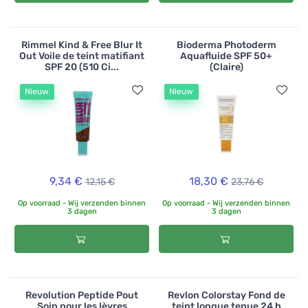
Rimmel Kind & Free Blur It
Bioderma Photoderm
Out Voile de teint matifiant
Aquafluide SPF 50+
SPF 20 (510 Ci...
(Claire)
Nieuw
Nieuw
9,34 €
18,30 €
12,15 €
23,76 €
Op voorraad - Wij verzenden binnen
Op voorraad - Wij verzenden binnen
3 dagen
3 dagen
Revolution Peptide Pout
Revlon Colorstay Fond de
Soin pour les lèvres
teint longue tenue 24 h