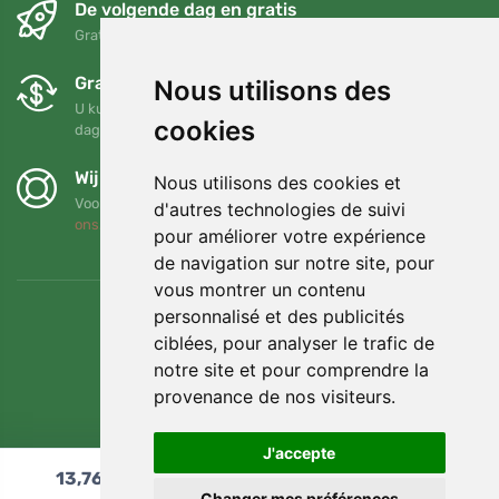
De volgende dag en gratis
Gratis verzending voor bestellingen boven 95 EUR
Gratis ruilen en retourneren
Nous utilisons des
U kunt uw bestelling op elk gewenst moment binnen 90
cookies
dagen retourneren of ruilen
Wij steunen Trees.org
Nous utilisons des cookies et
Voor elke bestelling planten we een boom! Lees meer
Over
d'autres technologies de suivi
ons
.
pour améliorer votre expérience
de navigation sur notre site, pour
vous montrer un contenu
personnalisé et des publicités
ciblées, pour analyser le trafic de
notre site et pour comprendre la
provenance de nos visiteurs.
J'accepte
13,76
€
In winkelwagen
Changer mes préférences