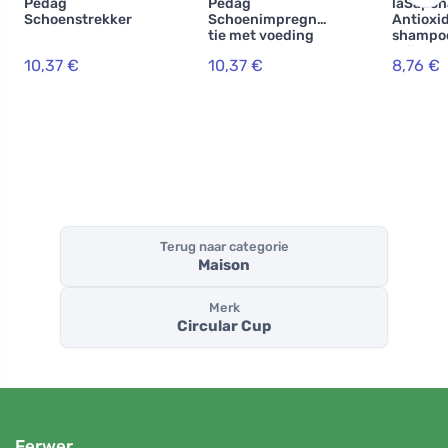
Pedag
Pedag
laSapon
Schoenstrekker
Schoenimpregna
Antioxi
tie met voeding
shampoo
250 ml
grijs ha
10,37 €
10,37 €
8,76 €
BIO bos
arginin
Terug naar categorie
Maison
Merk
Circular Cup
Ferwer