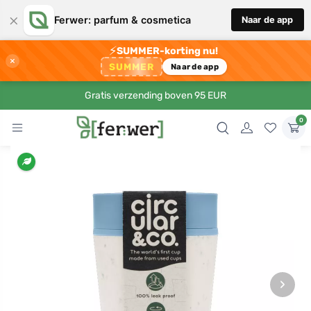
×
Ferwer: parfum & cosmetica
Naar de app
⚡
SUMMER-korting nu!
×
SUMMER
Naar de app
Gratis verzending boven 95 EUR
0
›