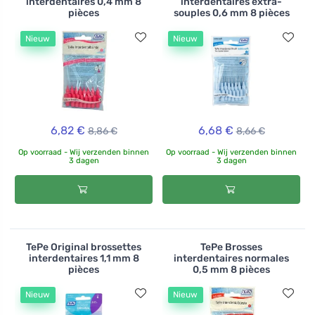
interdentaires 0,4 mm 8
interdentaires extra-
pièces
souples 0,6 mm 8 pièces
Nieuw
Nieuw
6,82 €
6,68 €
8,86 €
8,66 €
Op voorraad - Wij verzenden binnen
Op voorraad - Wij verzenden binnen
3 dagen
3 dagen
TePe Original brossettes
TePe Brosses
interdentaires 1,1 mm 8
interdentaires normales
pièces
0,5 mm 8 pièces
Nieuw
Nieuw