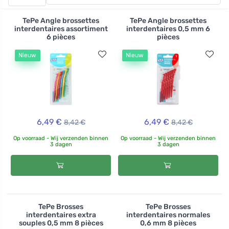
tandenborstels afbreken - het bamboe handvat vergaat
in de compost, de nylon borstelharen en de draad
TePe Angle brossettes
TePe Angle brossettes
waaraan ze blijven hangen gaan bij het gemengde
interdentaires assortiment
interdentaires 0,5 mm 6
6 pièces
pièces
afval.
Nieuw
Nieuw
6,49 €
6,49 €
8,42 €
8,42 €
Op voorraad - Wij verzenden binnen
Op voorraad - Wij verzenden binnen
3 dagen
3 dagen
TePe Brosses
TePe Brosses
interdentaires extra
interdentaires normales
souples 0,5 mm 8 pièces
0,6 mm 8 pièces