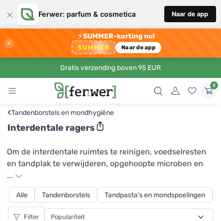
×
Ferwer: parfum & cosmetica
Naar de app
⚡
SUMMER-korting nu!
×
SUMMER
Naar de app
Gratis verzending boven 95 EUR
0
‹
Tandenborstels en mondhygiëne
Interdentale ragers
Om de interdentale ruimtes te reinigen, voedselresten
en tandplak te verwijderen, opgehoopte microben en
bacteriën te verwijderen, zijn interdentale ragers de
...
perfecte oplossing. Het merk Hydrophil brengt ze naar
Alle
Tandenborstels
Tandpasta's en mondspoelingen
Ferwer in verschillende maten gemaakt van
hernieuwbare bamboe. U kunt uw gebruikte
Filter