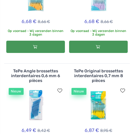
6,68 €
6,68 €
8,66 €
8,66 €
Op voorraad - Wij verzenden binnen
Op voorraad - Wij verzenden binnen
3 dagen
3 dagen
TePe Angle brossettes
TePe Original brossettes
interdentaires 0,6 mm 6
interdentaires 0,7 mm 8
pièces
pièces
Nieuw
Nieuw
6,49 €
6,87 €
8,42 €
8,95 €