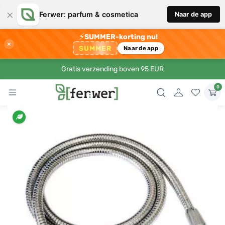
×
Ferwer: parfum & cosmetica
Naar de app
⚡
SUMMER-korting nu!
×
SUMMER
Naar de app
Gratis verzending boven 95 EUR
0