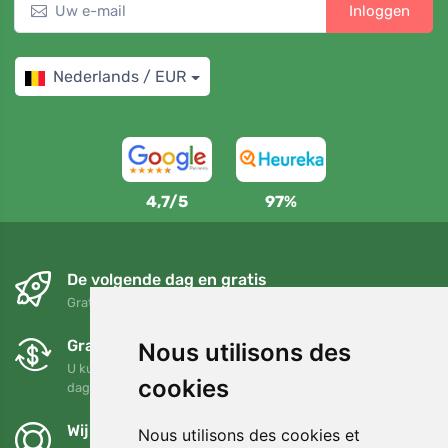
Inloggen
Nederlands / EUR
4,7/5
97%
De volgende dag en gratis
Gratis verzending voor bestellingen boven 95 EUR
Gratis ruilen en retourneren
Nous utilisons des
U kunt uw bestelling op elk gewenst moment binnen 90
cookies
dagen retourneren of ruilen
Wij steunen Trees.org
Nous utilisons des cookies et