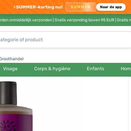
⚡
SUMMER-korting nu!
SUMMER
Naar de app
rden onmiddellijk verzonden |
Gratis verzending boven 95 EUR
| Gratis 
Groothandel
Visage
Corps & hygiène
Enfants
Hom