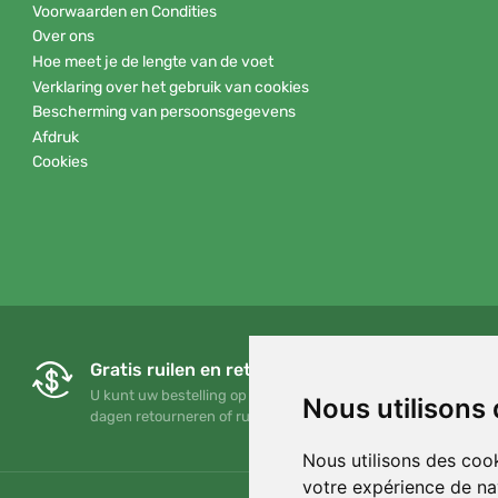
Voorwaarden en Condities
Over ons
Hoe meet je de lengte van de voet
Verklaring over het gebruik van cookies
Bescherming van persoonsgegevens
Afdruk
Cookies
Gratis ruilen en retourneren
U kunt uw bestelling op elk gewenst moment binnen 90
Nous utilisons
dagen retourneren of ruilen
Nous utilisons des cook
votre expérience de na