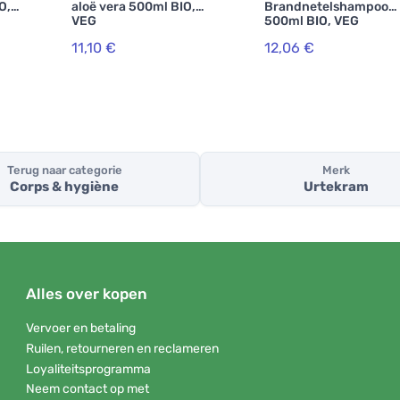
O,
aloë vera 500ml BIO,
Brandnetelshampoo
VEG
500ml BIO, VEG
11,10 €
12,06 €
Terug naar categorie
Merk
Corps & hygiène
Urtekram
Alles over kopen
Vervoer en betaling
Ruilen, retourneren en reclameren
Loyaliteitsprogramma
Neem contact op met