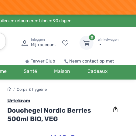
ruilen en retourneren binnen 90 dagen
0
Inloggen
Winkelwagen
Mijn account
Ferwer Club
Neem contact op met
me
Santé
Maison
Cadeaux
/
Corps & hygiène
Urtekram
Douchegel Nordic Berries
500ml BIO, VEG