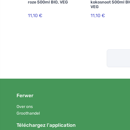
roze 500ml BIO, VEG
kokosnoot 500ml BI
VEG
11,10 €
11,10 €
Ferwer
Over ons
Groothandel
Téléchargez l'application