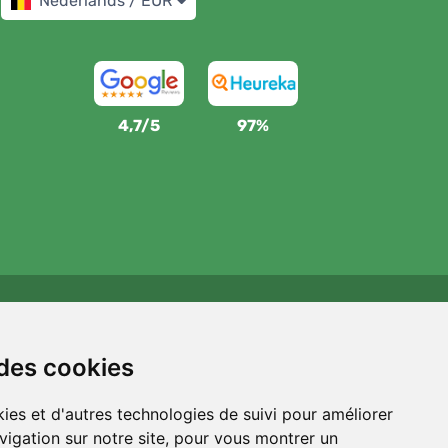
Nederlands / EUR
4,7/5
97%
Wij steunen Trees.org
Voor elke bestelling planten we een boom! Lees meer
 des cookies
Over ons
.
ies et d'autres technologies de suivi pour améliorer
vigation sur notre site, pour vous montrer un