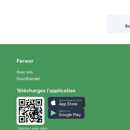
So
Ferwer
Over ons
Groothandel
Téléchargez l'application
Download on the
App Store
Get it on
Google Play
Scannez avec votre