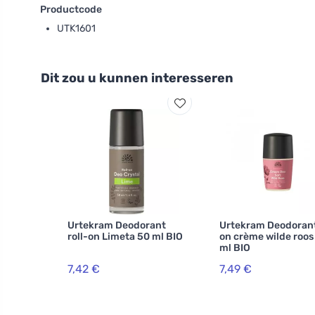
Productcode
UTK1601
Dit zou u kunnen interesseren
Urtekram Deodorant
Urtekram Deodorant
roll-on Limeta 50 ml BIO
on crème wilde roos
ml BIO
7,42 €
7,49 €