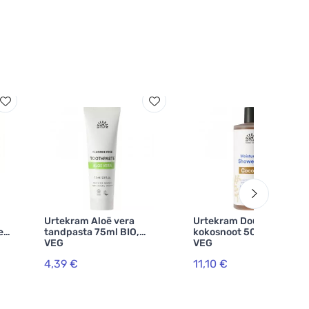
Urtekram Aloë vera
Urtekram Douchegel
e
tandpasta 75ml BIO,
kokosnoot 500ml BIO,
VEG
VEG
4,39 €
11,10 €