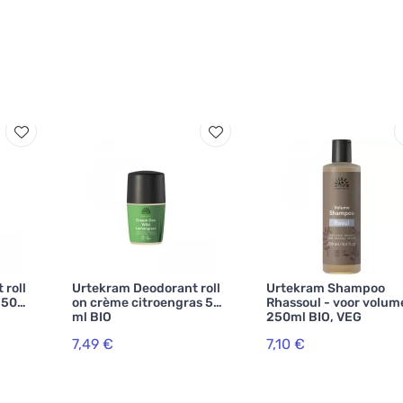
 roll
Urtekram Deodorant roll
Urtekram Shampoo
 50
on crème citroengras 50
Rhassoul - voor volum
ml BIO
250ml BIO, VEG
7,49 €
7,10 €