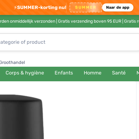
⚡
SUMMER-korting nu!
SUMMER
Naar de app
rden onmiddellijk verzonden |
Gratis verzending boven 95 EUR
| Gratis 
Groothandel
Corps & hygiène
Enfants
Homme
Santé