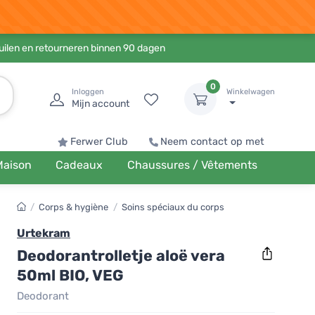
ruilen en retourneren binnen 90 dagen
0
Inloggen
Winkelwagen
Mijn account
Ferwer Club
Neem contact op met
Maison
Cadeaux
Chaussures / Vêtements
/
Corps & hygiène
/
Soins spéciaux du corps
Urtekram
Deodorantrolletje aloë vera
50ml BIO, VEG
Deodorant