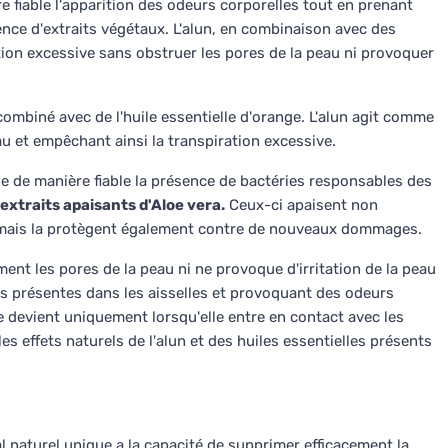
e fiable l'apparition des odeurs corporelles tout en prenant
nce d'extraits végétaux. L'alun, en combinaison avec des
tion excessive sans obstruer les pores de la peau ni provoquer
 combiné avec de l'huile essentielle d'orange. L'alun agit comme
au et empêchant ainsi la transpiration excessive.
ne de manière fiable la présence de bactéries responsables des
extraits apaisants d'Aloe vera.
Ceux-ci apaisent non
le, mais la protègent également contre de nouveaux dommages.
ment les pores de la peau ni ne provoque d'irritation de la peau
ries présentes dans les aisselles et provoquant des odeurs
e devient uniquement lorsqu'elle entre en contact avec les
r les effets naturels de l'alun et des huiles essentielles présents
 naturel unique a la capacité de supprimer efficacement la