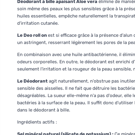
Déodorant à bille apaisant Aloe vera
élimine de manièr
soin même des peaux les plus sensibles grâce à la prése
huiles essentielles, empêche naturellement la transpira
d'irritation cutanée.
Le Deo roll on
est si efficace grâce à la présence d'alun
un astringent, resserrant légèrement les pores de la pe
En combinaison avec une huile antibactérienne, il élimi
odeurs corporelles. En outre, le déodorant est enrichi d'
seulement l'irritation et la rougeur de la peau sensib
Le Déodorant
agit naturellement, n'obstrue pas inutile
sensible des aisselles. Il ne fait que détruire les bacté
désagréables. La sueur elle-même n'a pas d'odeur, elle l
bactéries à la surface de la peau. Il suffit donc d'utilise
dans le déodorant à bille.
Ingrédients actifs :
Sel minéral naturel (silicate de potassium) :
Ce minéral