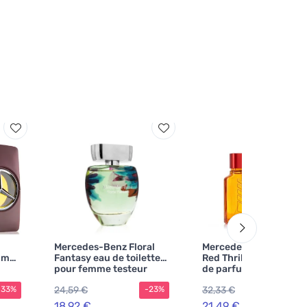
Mercedes-Benz Floral
Mercedes-Benz AMG
um
Fantasy eau de toilette
Red Thrill navulbare e
pour femme testeur
de parfum voor heren
24,59 €
32,33 €
-33%
-23%
-3
18,92 €
21,49 €