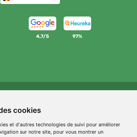
4,7/5
97%
Wij steunen Trees.org
Voor elke bestelling planten we een boom! Lees meer
 des cookies
Over ons
.
ies et d'autres technologies de suivi pour améliorer
vigation sur notre site, pour vous montrer un