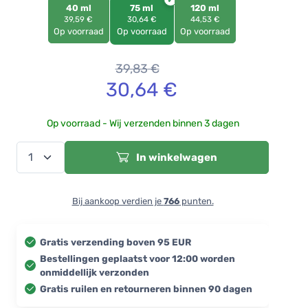
40 ml
75 ml
120 ml
39,59 €
30,64 €
44,53 €
Op voorraad
Op voorraad
Op voorraad
39,83
€
30,64
€
Op voorraad - Wij verzenden binnen 3 dagen
In winkelwagen
Bij aankoop verdien je
766
punten.
Gratis verzending boven 95 EUR
Bestellingen geplaatst voor 12:00 worden
onmiddellijk verzonden
Gratis ruilen en retourneren binnen 90 dagen