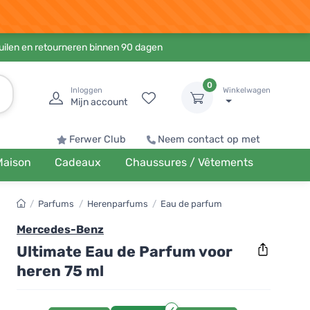
ruilen en retourneren binnen 90 dagen
0
Inloggen
Winkelwagen
Mijn account
Ferwer Club
Neem contact op met
Maison
Cadeaux
Chaussures / Vêtements
/
Parfums
/
Herenparfums
/
Eau de parfum
Mercedes-Benz
Ultimate Eau de Parfum voor
heren 75 ml