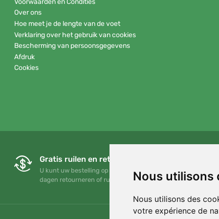
Voorwaarden en Condities
Over ons
Hoe meet je de lengte van de voet
Verklaring over het gebruik van cookies
Bescherming van persoonsgegevens
Afdruk
Cookies
Gratis ruilen en retourneren
U kunt uw bestelling op elk gewenst moment binnen 90
Nous utilisons
dagen retourneren of ruilen
Nous utilisons des cook
votre expérience de na