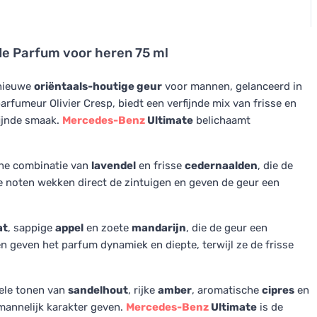
de Parfum voor heren 75 ml
 nieuwe
oriëntaals-houtige geur
voor mannen, gelanceerd in
fumeur Olivier Cresp, biedt een verfijnde mix van frisse en
ijnde smaak.
Mercedes-Benz
Ultimate
belichaamt
he combinatie van
lavendel
en frisse
cedernaalden
, die de
e noten wekken direct de zintuigen en geven de geur een
at
, sappige
appel
en zoete
mandarijn
, die de geur een
n geven het parfum dynamiek en diepte, terwijl ze de frisse
ele tonen van
sandelhout
, rijke
amber
, aromatische
cipres
en
 mannelijk karakter geven.
Mercedes-Benz
Ultimate
is de