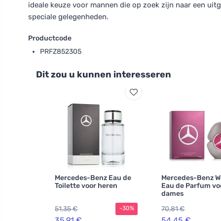
ideale keuze voor mannen die op zoek zijn naar een uit
speciale gelegenheden.
Productcode
PRFZ852305
Dit zou u kunnen interesseren
Mercedes-Benz Eau de
Mercedes-Benz 
Toilette voor heren
Eau de Parfum vo
dames
51,35 €
70,81 €
-30%
35,91 €
54,45 €