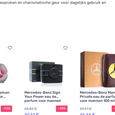
gesproken en charismatische geur voor dagelijks gebruik en
Woman
Mercedes-Benz Sign
Mercedes-Benz Man
or
Your Power eau de
Private eau de parf
parfum voor mannen
voor mannen 100 ml
100 ml
65,82 €
69,41 €
-23%
-38%
40,51 €
46,46 €