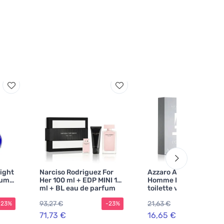
ight
Narciso Rodriguez For
Azzaro Azzaro Pour
fum
Her 100 ml + EDP MINI 10
Homme L'Eau eau de
ml + BL eau de parfum
toilette voor heren
voor dames
93,27 €
21,63 €
-23%
-23%
-2
71,73 €
16,65 €