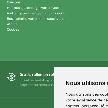
Over ons
Hoe meet je de lengte van de voet
Verklaring over het gebruik van cookies
Bescherming van persoonsgegevens
Afdruk
Cookies
Gratis ruilen en retourneren
U kunt uw bestelling op elk gewenst moment binnen 90
Nous utilisons
dagen retourneren of ruilen
Nous utilisons des cook
votre expérience de na
contenu personnalisé et