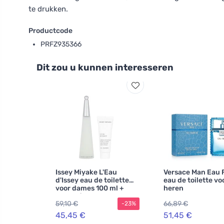
te drukken.
Productcode
PRFZ935366
Dit zou u kunnen interesseren
Issey Miyake L'Eau
Versace Man Eau 
d'Issey eau de toilette
eau de toilette vo
voor dames 100 ml +
heren
bodycrème
59,10 €
66,89 €
-23%
45,45 €
51,45 €