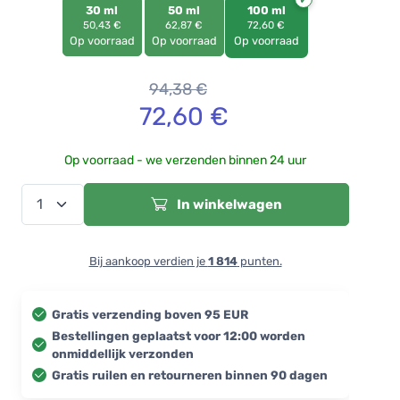
30 ml
50 ml
100 ml
50,43 €
62,87 €
72,60 €
Op voorraad
Op voorraad
Op voorraad
94,38
€
72,60
€
Op voorraad - we verzenden binnen 24 uur
In winkelwagen
Bij aankoop verdien je
1 814
punten.
Gratis verzending boven 95 EUR
Bestellingen geplaatst voor 12:00 worden
onmiddellijk verzonden
Gratis ruilen en retourneren binnen 90 dagen