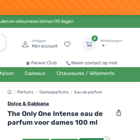
ruilen en retourneren binnen 90 dagen
0
Inloggen
Winkelwagen
Mijn account
Ferwer Club
Neem contact op met
Maison
Cadeaux
Chaussures / Vêtements
/
Parfums
/
Damesparfums
/
Eau de parfum
Dolce & Gabbana
The Only One Intense eau de
parfum voor dames 100 ml