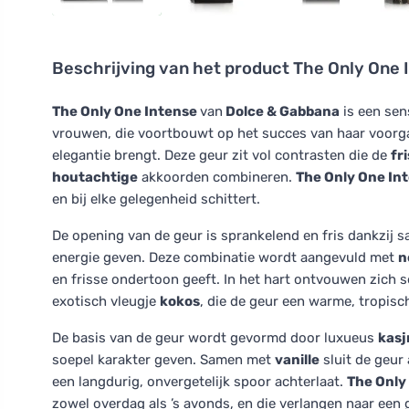
Beschrijving van het product
The Only One 
The Only One Intense
van
Dolce & Gabbana
is een sen
vrouwen, die voortbouwt op het succes van haar voorga
elegantie brengt. Deze geur zit vol contrasten die de
fr
houtachtige
akkoorden combineren.
The Only One In
en bij elke gelegenheid schittert.
De opening van de geur is sprankelend en fris dankzij 
energie geven. Deze combinatie wordt aangevuld met
n
en frisse ondertoon geeft. In het hart ontvouwen zich 
exotisch vleugje
kokos
, die de geur een warme, tropisc
De basis van de geur wordt gevormd door luxueus
kasj
soepel karakter geven. Samen met
vanille
sluit de geur
een langdurig, onvergetelijk spoor achterlaat.
The Only
zowel overdag als ’s avonds, en die verlangen naar een 