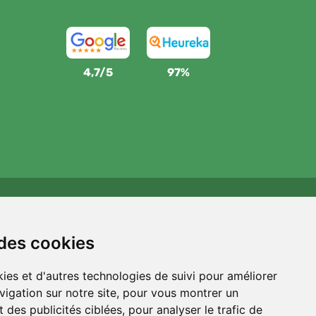
4,7/5
97%
Wij steunen Trees.org
Voor elke bestelling planten we een boom! Lees meer
 des cookies
Over ons
.
ies et d'autres technologies de suivi pour améliorer
vigation sur notre site, pour vous montrer un
 des publicités ciblées, pour analyser le trafic de