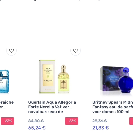
Fraîche
Guerlain Aqua Allegoria
Britney Spears Midn
or
Forte Nerolia Vetiver
Fantasy eau de par
navulbare eau de
voor dames 100 ml
parfum unisex
84,80 €
28,36 €
-23%
-23%
65,24 €
21,83 €