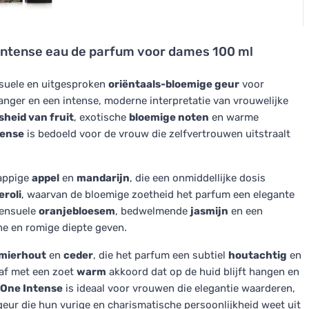
Intense eau de parfum voor dames 100 ml
suele en uitgesproken
oriëntaals-bloemige geur
voor
nger en een intense, moderne interpretatie van vrouwelijke
isheid van fruit
, exotische
bloemige noten
en warme
tense
is bedoeld voor de vrouw die zelfvertrouwen uitstraalt
sappige
appel
en
mandarijn
, die een onmiddellijke dosis
eroli
, waarvan de bloemige zoetheid het parfum een elegante
sensuele
oranjebloesem
, bedwelmende
jasmijn
en een
he en romige diepte geven.
mierhout
en
ceder
, die het parfum een subtiel
houtachtig
en
 af met een zoet
warm
akkoord dat op de huid blijft hangen en
 One Intense
is ideaal voor vrouwen die elegantie waarderen,
geur die hun vurige en charismatische persoonlijkheid weet uit