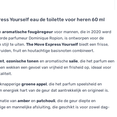
ess Yourself eau de toilette voor heren 60 ml
n
aromatische fougèregeur
voor mannen, die in 2020 werd
erde parfumeur Dominique Ropion, is ontworpen voor de
stijl te uiten.
The Move Express Yourself
biedt een frisse,
uiden, fruit en houtachtige basisnoten combineert.
nt
,
ozonische tonen
en aromatische
salie
, die het parfum een
en wekken een gevoel van vrijheid en frisheid op, ideaal voor
liteit.
knapperige
groene appel
, die het parfum speelsheid en
 energiek hart van de geur dat aantrekkelijk en origineel is.
inatie van
amber
en
patchouli
, die de geur diepte en
ge en mannelijke afsluiting, die geschikt is voor zowel dag-