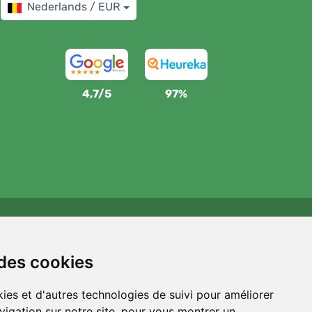
Nederlands / EUR
4,7/5
97%
Wij steunen Trees.org
Voor elke bestelling planten we een boom! Lees meer
 des cookies
Over ons
.
ies et d'autres technologies de suivi pour améliorer
vigation sur notre site, pour vous montrer un