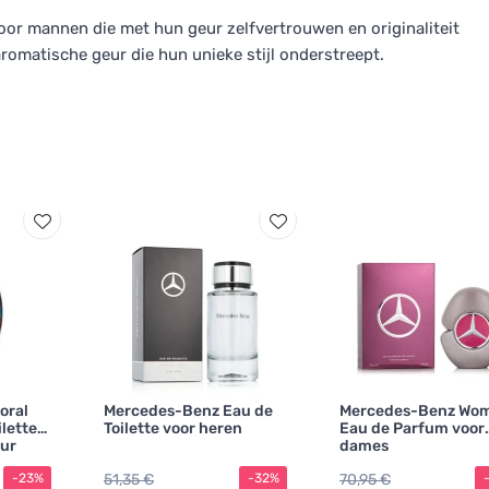
oor mannen die met hun geur zelfvertrouwen en originaliteit
 aromatische geur die hun unieke stijl onderstreept.
oral
Mercedes-Benz Eau de
Mercedes-Benz Wo
ilette
Toilette voor heren
Eau de Parfum voor
ur
dames
51,35 €
70,95 €
-23%
-32%