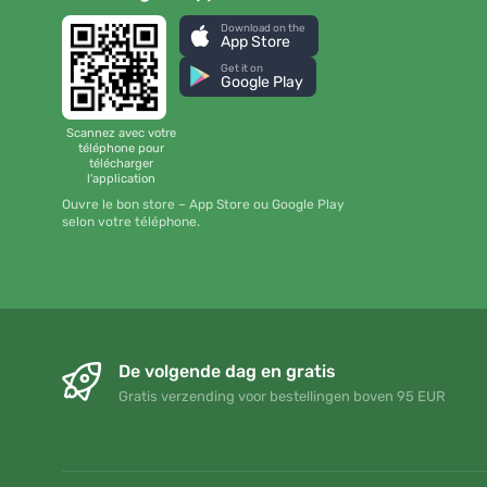
Download on the
App Store
Get it on
Google Play
Scannez avec votre
téléphone pour
télécharger
l'application
Ouvre le bon store – App Store ou Google Play
selon votre téléphone.
De volgende dag en gratis
Gratis verzending voor bestellingen boven 95 EUR