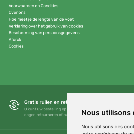
Voorwaarden en Condities
Over ons
Hoe meet je de lengte van de voet
Verklaring over het gebruik van cookies
Bescherming van persoonsgegevens
Afdruk
Cookies
Gratis ruilen en retourneren
U kunt uw bestelling op elk gewenst moment binnen 90
Nous utilisons
dagen retourneren of ruilen
Nous utilisons des cook
votre expérience de na