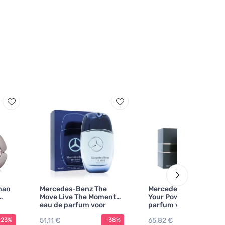
man
Mercedes-Benz The
Mercedes-Benz Sign
Move Live The Moment
Your Power eau de
eau de parfum voor
parfum voor mannen
mannen 100 ml
100 ml
51,11 €
65,82 €
-23%
-38%
-30