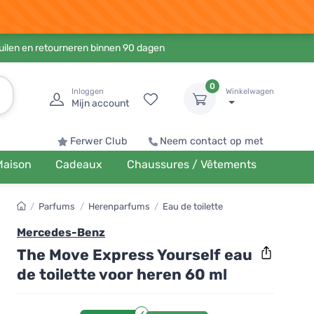
ruilen en retourneren binnen 90 dagen
0
Inloggen
Winkelwagen
Mijn account
Ferwer Club
Neem contact op met
Maison
Cadeaux
Chaussures / Vêtements
/
Parfums
/
Herenparfums
/
Eau de toilette
Mercedes-Benz
The Move Express Yourself eau
de toilette voor heren 60 ml