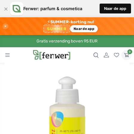
×
Ferwer: parfum & cosmetica
Naar de app
⚡
SUMMER-korting nu!
×
SUMMER
Naar de app
Gratis verzending boven 95 EUR
0