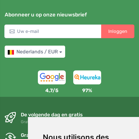
Abonneer u op onze nieuwsbrief
Inloggen
Nederlands / EUR
4,7/5
97%
De volgende dag en gratis
Gratis verzending voor bestellingen boven 95 EUR
Gratis ruilen en retourneren
Nous utilisons des