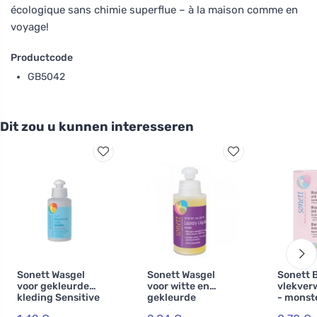
écologique sans chimie superflue – à la maison comme en
voyage!
Productcode
GB5042
Dit zou u kunnen interesseren
Sonett Wasgel
Sonett Wasgel
Sonett 
voor gekleurde
voor witte en
vlekver
kleding Sensitive
gekleurde
- monst
120 ml
kleding 120 ml