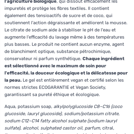
l'agriculture biologique
, qui dissout efficacement les
impuretés et protège les fibres textiles. Il contient
également des tensioactifs de sucre et de coco, qui
soutiennent l'action dégraissante et améliorent la mousse.
Le citrate de sodium aide à stabiliser le pH de l'eau et
augmente l'efficacité du lavage même à des températures
plus basses. Le produit ne contient aucun enzyme, agent
de blanchiment optique, substance pétrochimique,
conservateur ni parfum synthétique.
Chaque ingrédient
est sélectionné avec le maximum de soin pour
l'efficacité, la douceur écologique et la délicatesse pour
la peau.
Le gel est entièrement vegan et certifié selon les
normes strictes ECOGARANTIE et Vegan Society,
garantissant sa pureté éthique et écologique.
Aqua, potassium soap
, alkylpolyglucoside C8–C16 (coco
glucoside, lauryl glucoside), sodium/potassium citrate,
sodium C12–C14 fatty alcohol sulphate (sodium lauryl
sulfate), alcohol, sulphated castor oil, parfum
, citral
,