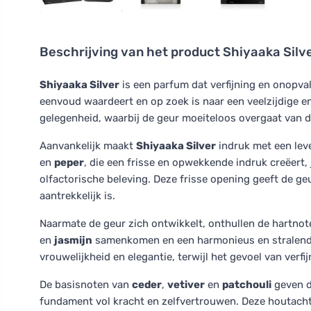
Beschrijving van het product
Shiyaaka Silv
Shiyaaka Silver
is een parfum dat verfijning en onopval
eenvoud waardeert en op zoek is naar een veelzijdige en
gelegenheid, waarbij de geur moeiteloos overgaat van da
Aanvankelijk maakt
Shiyaaka Silver
indruk met een lev
en
peper
, die een frisse en opwekkende indruk creëert,
olfactorische beleving. Deze frisse opening geeft de ge
aantrekkelijk is.
Naarmate de geur zich ontwikkelt, onthullen de hartno
en
jasmijn
samenkomen en een harmonieus en stralend 
vrouwelijkheid en elegantie, terwijl het gevoel van verfi
De basisnoten van
ceder
,
vetiver
en
patchouli
geven d
fundament vol kracht en zelfvertrouwen. Deze houtacht