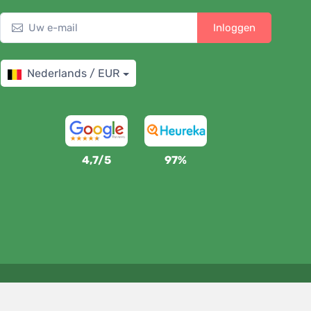
Inloggen
Nederlands / EUR
4,7/5
97%
Wij steunen Trees.org