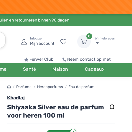
ruilen en retourneren binnen 90 dagen
0
Inloggen
Winkelwagen
Mijn account
Ferwer Club
Neem contact op met
me
Santé
Maison
Cadeaux
/
Parfums
/
Herenparfums
/
Eau de parfum
Khadlaj
Shiyaaka Silver eau de parfum
voor heren 100 ml