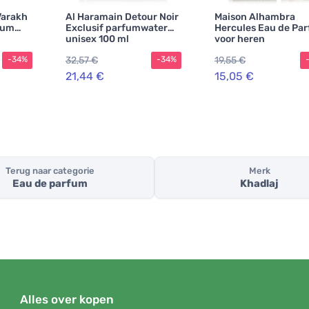
Varakh
Al Haramain Detour Noir
Maison Alhambra
fum
Exclusif parfumwater
Hercules Eau de Pa
unisex 100 ml
voor heren
32,57 €
19,55 €
-34%
-34%
21,44 €
15,05 €
Terug naar categorie
Merk
Eau de parfum
Khadlaj
Alles over kopen