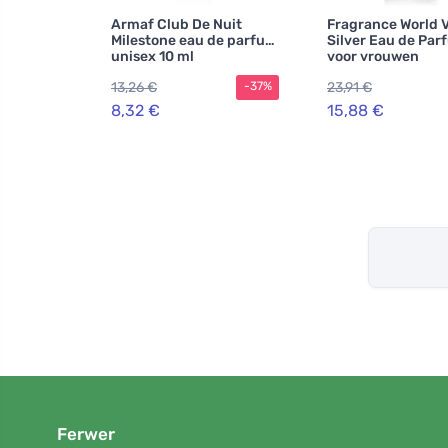
Armaf Club De Nuit
Fragrance World 
Milestone eau de parfum
Silver Eau de Par
unisex 10 ml
voor vrouwen
13,26 €
23,91 €
-37%
8,32 €
15,88 €
Ferwer