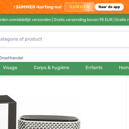
⚡
SUMMER-korting nu!
SUMMER
Naar de app
rden onmiddellijk verzonden |
Gratis verzending boven 95 EUR
| Gratis 
Groothandel
Visage
Corps & hygiène
Enfants
Hom