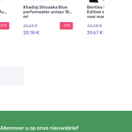
Khadlaj Shiyaaka Blue
Bentley For Men Black
rfum
parfumwater unisex 100
Edition eau de parfum
ml
voor mannen 100 ml
26,23 €
40,08 €
-23%
-23%
-2
20,18 €
29,67 €
Abonneer u op onze nieuwsbrief