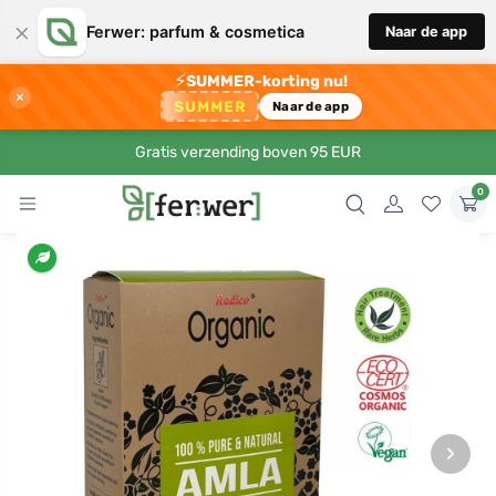
×
Ferwer: parfum & cosmetica
Naar de app
⚡
SUMMER-korting nu!
×
SUMMER
Naar de app
Gratis verzending boven 95 EUR
0
›