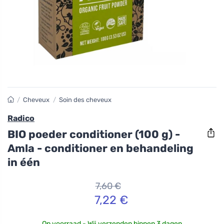
/
Cheveux
/
Soin des cheveux
Radico
BIO poeder conditioner (100 g) -
Amla - conditioner en behandeling
in één
7,60 €
7,22 €
Op voorraad - Wij verzenden binnen 3 dagen