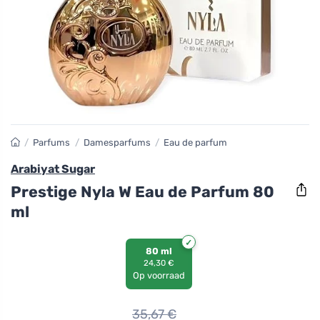
/
Parfums
/
Damesparfums
/
Eau de parfum
Arabiyat Sugar
Prestige Nyla W Eau de Parfum 80
ml
80 ml
24,30 €
Op voorraad
35,67
€