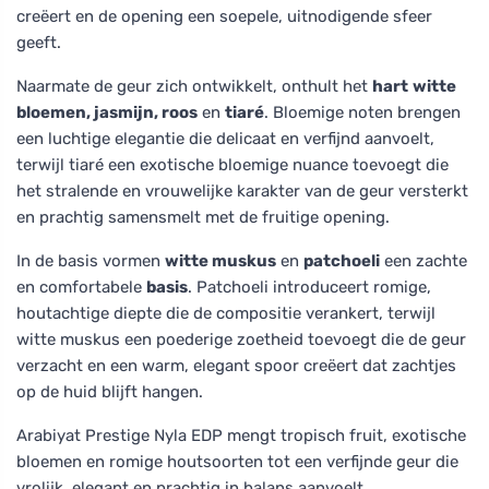
creëert en de opening een soepele, uitnodigende sfeer
geeft.
Naarmate de geur zich ontwikkelt, onthult het
hart
witte
bloemen, jasmijn, roos
en
tiaré
. Bloemige noten brengen
een luchtige elegantie die delicaat en verfijnd aanvoelt,
terwijl tiaré een exotische bloemige nuance toevoegt die
het stralende en vrouwelijke karakter van de geur versterkt
en prachtig samensmelt met de fruitige opening.
In de basis vormen
witte muskus
en
patchoeli
een zachte
en comfortabele
basis
. Patchoeli introduceert romige,
houtachtige diepte die de compositie verankert, terwijl
witte muskus een poederige zoetheid toevoegt die de geur
verzacht en een warm, elegant spoor creëert dat zachtjes
op de huid blijft hangen.
Arabiyat Prestige Nyla EDP mengt tropisch fruit, exotische
bloemen en romige houtsoorten tot een verfijnde geur die
vrolijk, elegant en prachtig in balans aanvoelt.