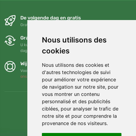
De volgende dag en gratis
Gratis verzending voor bestellingen boven 95 EUR
Gratis ruilen en retourneren
Nous utilisons des
U kunt uw bestelling op elk gewenst moment binnen 90
cookies
dagen retourneren of ruilen
Wij steunen Trees.org
Nous utilisons des cookies et
Voor elke bestelling planten we een boom! Lees meer
Over
d'autres technologies de suivi
ons
.
pour améliorer votre expérience
de navigation sur notre site, pour
vous montrer un contenu
personnalisé et des publicités
ciblées, pour analyser le trafic de
notre site et pour comprendre la
provenance de nos visiteurs.