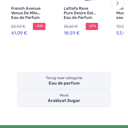
French Avenue
Lattafa Rave
Swiss
Venus De Milo
Pure Desire Gold
Musk 
Eau de Parfum
Eau de Parfum
eau d
voor dames
voor dames
voor 
53,43 €
25,60 €
70,08
-23%
-27%
41,09 €
18,59 €
53,92
Terug naar categorie
Eau de parfum
Merk
Arabiyat Sugar