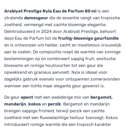
Arabiyat Prestige Nyla Eau de Parfum 80 ml
is een
stralende
damesgeur
die de essentie vangt van tropische
zoetheid, vermengd met zachte bloemige elegantie.
Geïntroduceerd in 2024 door Arabiyat Prestige, behoort
deze Eau de Parfum tot de
fruitig-bloemige geurfamilie
en is ontworpen om helder, zacht en moeiteloos vrouwelijk
aan te voelen. De compositie roept de warmte van zonnige
bestemmingen op en combineert sappig fruit, exotische
bloesems en romige houtsoorten tot een geur die
opwekkend en gracieus aanvoelt. Nyla is ideaal voor
dagelijks gebruik evenals voor ontspannen zomeravonden
wanneer een lichte maar elegante geur gewenst is.
De geur
opent
met een weelderige mix van
bergamot,
mandarijn
,
kokos
en
perzik
. Bergamot en mandarijn
brengen sappige frisheid, terwijl perzik een zachte
zoetheid met een fluweelachtige textuur toevoegt. Kokos
introduceert romige warmte die een tropisch karakter