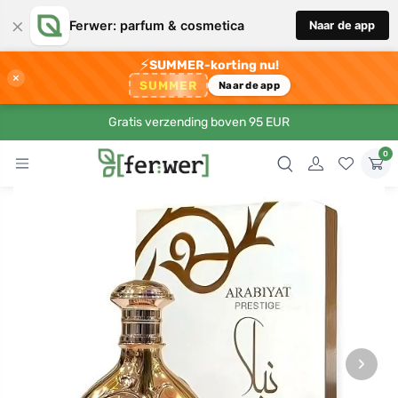
×
Ferwer: parfum & cosmetica
Naar de app
⚡
SUMMER-korting nu!
×
SUMMER
Naar de app
Gratis verzending boven 95 EUR
0
›