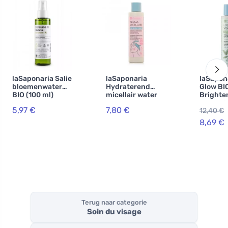
laSaponaria Salie
laSaponaria
laSapon
bloemenwater
Hydraterend
Glow BI
BIO (100 ml)
micellair water
Brighte
met prebiotica
Lotion (
5,97 €
7,80 €
12,40 €
(200 ml) - met
met aloë
Damastroos en
brandne
8,69 €
korenbloem
Terug naar categorie
Soin du visage