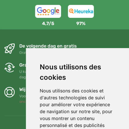
4,7/5
97%
De volgende dag en gratis
Gratis verzending voor bestellingen boven 95 EUR
Gratis ruilen en retourneren
Nous utilisons des
U kunt uw bestelling op elk gewenst moment binnen 90
cookies
dagen retourneren of ruilen
Wij steunen Trees.org
Nous utilisons des cookies et
Voor elke bestelling planten we een boom! Lees meer
Over
d'autres technologies de suivi
ons
.
pour améliorer votre expérience
de navigation sur notre site, pour
vous montrer un contenu
personnalisé et des publicités