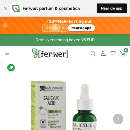
×
Ferwer: parfum & cosmetica
Naar de app
⚡
SUMMER-korting nu!
×
SUMMER
Naar de app
Gratis verzending boven 95 EUR
0
›