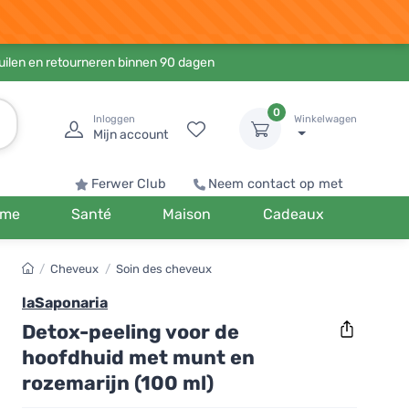
ruilen en retourneren binnen 90 dagen
0
Inloggen
Winkelwagen
Mijn account
Ferwer Club
Neem contact op met
me
Santé
Maison
Cadeaux
/
Cheveux
/
Soin des cheveux
laSaponaria
Detox-peeling voor de
hoofdhuid met munt en
rozemarijn (100 ml)