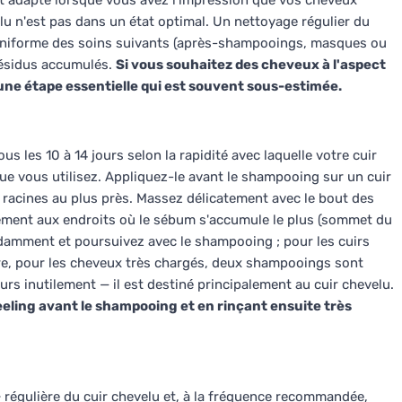
ent adapté lorsque vous avez l'impression que vos cheveux
lu n'est pas dans un état optimal. Un nettoyage régulier du
 uniforme des soins suivants (après-shampooings, masques ou
 résidus accumulés.
Si vous souhaitez des cheveux à l'aspect
t une étape essentielle qui est souvent sous-estimée.
ous les 10 à 14 jours selon la rapidité avec laquelle votre cuir
que vous utilisez. Appliquez-le avant le shampooing sur un cuir
es racines au plus près. Massez délicatement avec le bout des
alement aux endroits où le sébum s'accumule le plus (sommet du
ndamment et poursuivez avec le shampooing ; pour les cuirs
re, pour les cheveux très chargés, deux shampooings sont
urs inutilement — il est destiné principalement au cuir chevelu.
peeling avant le shampooing et en rinçant ensuite très
» régulière du cuir chevelu et, à la fréquence recommandée,