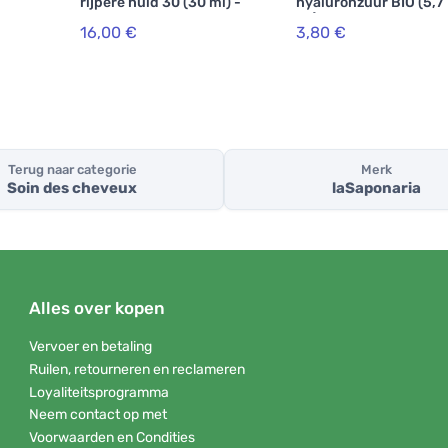
rijpere huid 30 (30 ml) -
hyaluronzuur BIO (5,7
vertraagt
ml)
16,00 €
3,80 €
huidveroudering
Terug naar categorie
Merk
Soin des cheveux
laSaponaria
Alles over kopen
Vervoer en betaling
Ruilen, retourneren en reclameren
Loyaliteitsprogramma
Neem contact op met
Voorwaarden en Condities