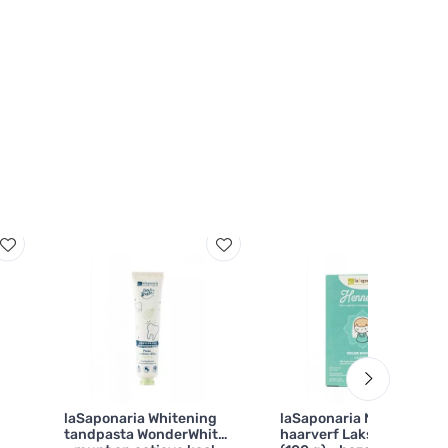
laSaponaria Whitening
laSaponaria Natuurlijke
tandpasta WonderWhite
haarverf Lakshmi BIO