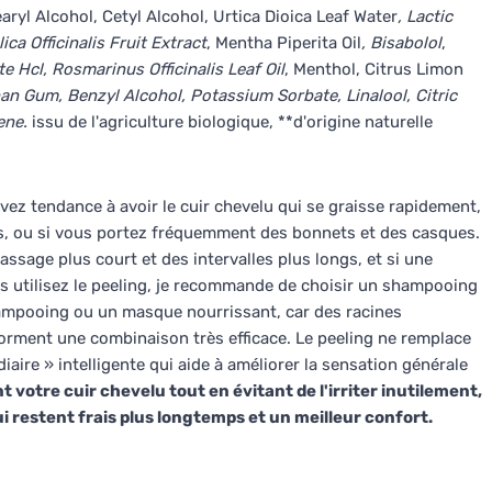
aryl Alcohol, Cetyl Alcohol, Urtica Dioica Leaf Water
, Lactic
ca Officinalis Fruit Extract
, Mentha Piperita Oil
, Bisabolol
,
e Hcl, Rosmarinus Officinalis Leaf Oil
, Menthol, Citrus Limon
n Gum, Benzyl Alcohol, Potassium Sorbate, Linalool, Citric
nene.
issu de l'agriculture biologique, **d'origine naturelle
vez tendance à avoir le cuir chevelu qui se graisse rapidement,
es, ou si vous portez fréquemment des bonnets et des casques.
sage plus court et des intervalles plus longs, et si une
ous utilisez le peeling, je recommande de choisir un shampooing
hampooing ou un masque nourrissant, car des racines
rment une combinaison très efficace. Le peeling ne remplace
aire » intelligente qui aide à améliorer la sensation générale
votre cuir chevelu tout en évitant de l'irriter inutilement,
 restent frais plus longtemps et un meilleur confort.