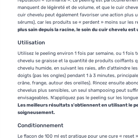
réputation « tonifiante ». Le peeling est particulièrem
manquent de légèreté et de volume, et que le cuir cheve
cuir chevelu peut également favoriser une action plus
sérums), car les produits se « perdent » moins sur les
plus sain depuis la racine, le soin du cuir chevelu es
Utilisation
Utilisez le peeling environ 1 fois par semaine, ou 1 fois t
chevelu se graisse et la quantité de produits coiffants 
chevelu humide, en suivant les raies, afin d'atteindre l
doigts (pas les ongles) pendant 1 à 3 minutes, princip
crâne, frange, autour des oreilles). Rincez ensuite abo
chevelus plus sensibles, un seul shampooing peut suffi
envisageables. N'appliquez pas le peeling sur les longue
Les meilleurs résultats s'obtiennent en utilisant le 
soigneusement.
Conditionnement
Le flacon de 100 ml est pratique pour une cure « reset 