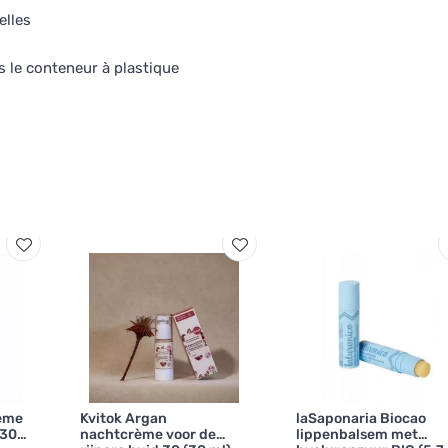
elles
s le conteneur à plastique
rème
Kvitok Argan
laSaponaria Biocao
 30
nachtcrème voor de
lippenbalsem met