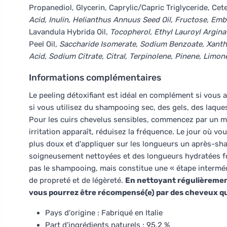
Propanediol, Glycerin, Caprylic/Capric Triglyceride, Cete
Acid, Inulin, Helianthus Annuus Seed Oil, Fructose, Embli
Lavandula Hybrida Oil
, Tocopherol, Ethyl Lauroyl Arginat
Peel Oil
, Saccharide Isomerate, Sodium Benzoate, Xantha
Acid, Sodium Citrate, Citral, Terpinolene, Pinene, Limo
Informations complémentaires
Le peeling détoxifiant est idéal en complément si vous a
si vous utilisez du shampooing sec, des gels, des laqu
Pour les cuirs chevelus sensibles, commencez par un mas
irritation apparaît, réduisez la fréquence. Le jour où v
plus doux et d'appliquer sur les longueurs un après-s
soigneusement nettoyées et des longueurs hydratées fo
pas le shampooing, mais constitue une « étape intermédi
de propreté et de légèreté.
En nettoyant régulièrement 
vous pourrez être récompensé(e) par des cheveux qui
Pays d'origine : Fabriqué en Italie
Part d'ingrédients naturels : 95,2 %