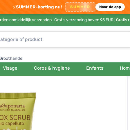
⚡
SUMMER-korting nu!
SUMMER
Naar de app
rden onmiddellijk verzonden |
Gratis verzending boven 95 EUR
| Gratis 
Groothandel
Visage
Corps & hygiène
Enfants
Hom