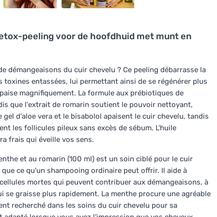
etox-peeling voor de hoofdhuid met munt en
u de démangeaisons du cuir chevelu ? Ce peeling débarrasse la
toxines entassées, lui permettant ainsi de se régénérer plus
s'apaise magnifiquement. La formule aux prébiotiques de
is que l'extrait de romarin soutient le pouvoir nettoyant,
e gel d'aloe vera et le bisabolol apaisent le cuir chevelu, tandis
ent les follicules pileux sans excès de sébum. L'huile
 frais qui éveille vos sens.
nthe et au romarin (100 ml) est un soin ciblé pour le cuir
que ce qu'un shampooing ordinaire peut offrir. Il aide à
es cellules mortes qui peuvent contribuer aux démangeaisons, à
qui se graisse plus rapidement. La menthe procure une agréable
ment recherché dans les soins du cuir chevelu pour sa