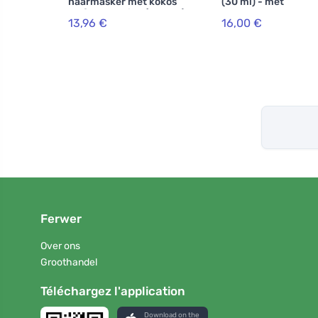
haarmasker met kokos
(30 ml) - met
en fytokeratine (200 ml)
hyaluronzuur
13,96 €
16,00 €
Ferwer
Over ons
Groothandel
Téléchargez l'application
Download on the