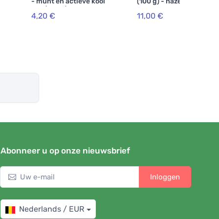
- munt en actieve kool
(100 g) - hazelnoot
BIO (75 ml)
4,20 €
11,00 €
Abonneer u op onze nieuwsbrief
Inloggen
Nederlands / EUR