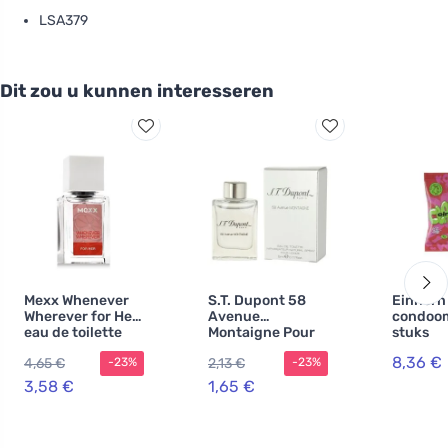
LSA379
Dit zou u kunnen interesseren
Mexx Whenever
S.T. Dupont 58
Einhorn
Wherever for Her
Avenue
condoom
eau de toilette
Montaigne Pour
stuks
voor dames
Homme MINI eau
8,36 €
4,65 €
2,13 €
-23%
-23%
de toilette voor
heren
3,58 €
1,65 €