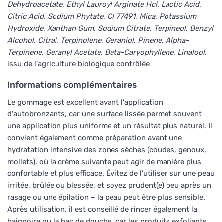
Dehydroacetate, Ethyl Lauroyl Arginate Hcl, Lactic Acid,
Citric Acid, Sodium Phytate, CI 77491, Mica, Potassium
Hydroxide, Xanthan Gum, Sodium Citrate, Terpineol, Benzyl
Alcohol, Citral, Terpinolene, Geraniol, Pinene, Alpha-
Terpinene, Geranyl Acetate, Beta-Caryophyllene, Linalool.
issu de l'agriculture biologique contrôlée
Informations complémentaires
Le gommage est excellent avant l'application
d'autobronzants, car une surface lissée permet souvent
une application plus uniforme et un résultat plus naturel. Il
convient également comme préparation avant une
hydratation intensive des zones sèches (coudes, genoux,
mollets), où la crème suivante peut agir de manière plus
confortable et plus efficace. Évitez de l'utiliser sur une peau
irritée, brûlée ou blessée, et soyez prudent(e) peu après un
rasage ou une épilation – la peau peut être plus sensible.
Après utilisation, il est conseillé de rincer également la
baignoire ou le bac de douche, car les produits exfoliants