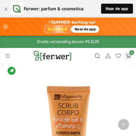
×
Ferwer: parfum & cosmetica
Naar de app
⚡
SUMMER-korting nu!
×
SUMMER
Naar de app
Gratis verzending boven 95 EUR
0
›