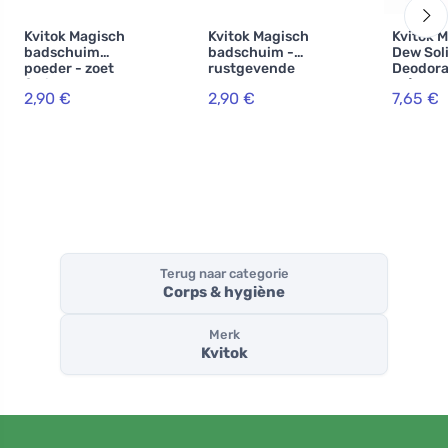
Kvitok Magisch
Kvitok Magisch
Kvitok 
badschuim
badschuim -
Dew Sol
poeder - zoet
rustgevende
Deodora
fruit 60 ml
lavendel 60 ml
ml) - w
2,90 €
2,90 €
7,65 €
tot 24 u
Terug naar categorie
Corps & hygiène
Merk
Kvitok