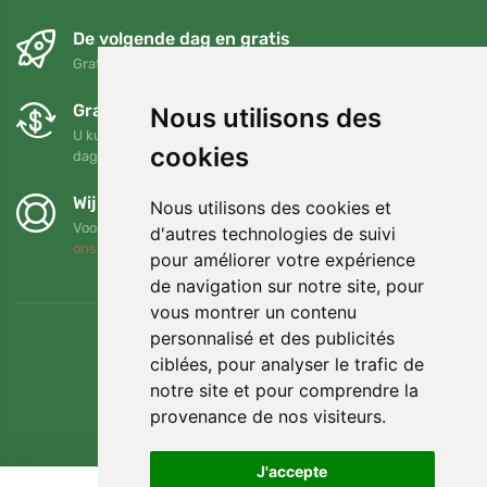
De volgende dag en gratis
Gratis verzending voor bestellingen boven 95 EUR
Gratis ruilen en retourneren
Nous utilisons des
U kunt uw bestelling op elk gewenst moment binnen 90
cookies
dagen retourneren of ruilen
Wij steunen Trees.org
Nous utilisons des cookies et
Voor elke bestelling planten we een boom! Lees meer
Over
d'autres technologies de suivi
ons
.
pour améliorer votre expérience
de navigation sur notre site, pour
vous montrer un contenu
personnalisé et des publicités
ciblées, pour analyser le trafic de
notre site et pour comprendre la
provenance de nos visiteurs.
J'accepte