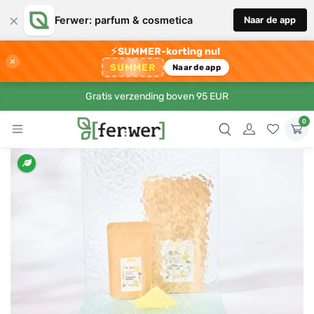
×
Ferwer: parfum & cosmetica
Naar de app
⚡
SUMMER-korting nu!
×
SUMMER
Naar de app
Gratis verzending boven 95 EUR
0