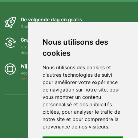
De volgende dag en gratis
Gratis verzending voor bestellingen boven 95 EUR
Gratis ruilen en retourneren
Nous utilisons des
U kunt uw bestelling op elk gewenst moment binnen 90
cookies
dagen retourneren of ruilen
Wij steunen Trees.org
Nous utilisons des cookies et
Voor elke bestelling planten we een boom! Lees meer
Over
d'autres technologies de suivi
ons
.
pour améliorer votre expérience
de navigation sur notre site, pour
vous montrer un contenu
personnalisé et des publicités
ciblées, pour analyser le trafic de
notre site et pour comprendre la
provenance de nos visiteurs.