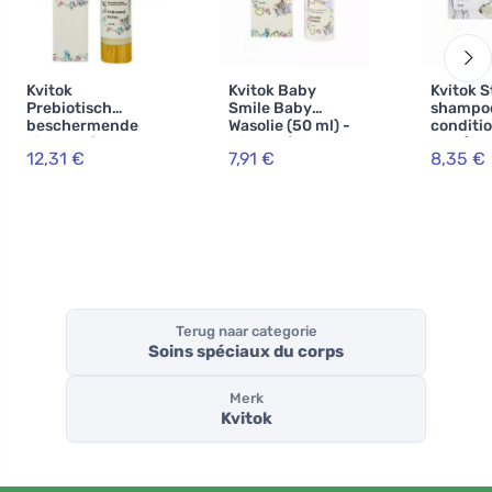
Kvitok
Kvitok Baby
Kvitok S
Prebiotisch
Smile Baby
shampo
beschermende
Wasolie (50 ml) -
conditi
kindercrème - vol
nieuwe formule
XXL (50 
12,31 €
7,91 €
8,35 €
lichaam met
stimulee
haverproteïnen
haargro
(50 ml) -
beschermt tegen
invloeden van
buitenaf
Terug naar categorie
Soins spéciaux du corps
Merk
Kvitok