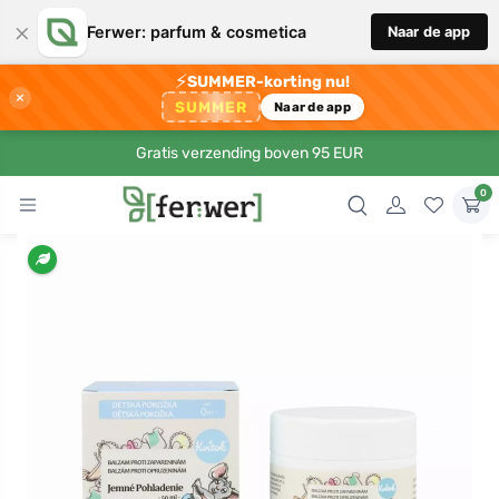
×
Ferwer: parfum & cosmetica
Naar de app
⚡
SUMMER-korting nu!
×
SUMMER
Naar de app
Gratis verzending boven 95 EUR
0