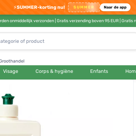
⚡
SUMMER-korting nu!
SUMMER
Naar de app
rden onmiddellijk verzonden |
Gratis verzending boven 95 EUR
| Gratis 
Groothandel
Visage
Corps & hygiène
Enfants
Hom