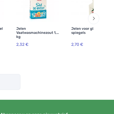
el
Jelen
Jelen voor glas en
Vaatwasmachinezout 1,5
spiegels
kg
2,32 €
2,70 €