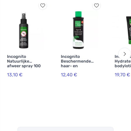
Incognito
Incognito
Incogni
Natuurlijke
Beschermende
Hydrate
afweer spray 100
haar- en
bodylot
ml - 100%
lichaamsshampo
afstote
13,10 €
12,40 €
19,70 €
bescherming
o met citronella
werking 
tegen alle
java (200 ml) -
- onafha
insecten
ruikt niet naar
klinisch
lastige insecten
en alles