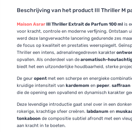
Beschrijving van het product
III Thriller M
Maison Asrar
III Thriller Extrait de Parfum 100 ml
is e
voor kracht, controle en moderne verfijning. Ontstaan u
werd deze langverwachte lancering gedurende zes maan
de focus op kwaliteit en prestaties weerspiegelt. Geïnsp
Thriller een intens, adrenalinegedreven karakter
ontwor
opvallen. Als onderdeel van de
aromatisch-houtachtig
biedt het een uitzonderlijke houdbaarheid, sterke projec
De geur
opent
met een scherpe en energieke combinat
kruidige intensiteit van
kardemom
en
peper
.
saffraan
die de opening een opvallend en dynamisch karakter gee
Deze levendige introductie gaat snel over in een donker
rokerige, krachtige sfeer creëren.
labdanum
en
muskaa
tonkaboon
de compositie subtiel afrondt met een vleu
aan kracht in te boeten.