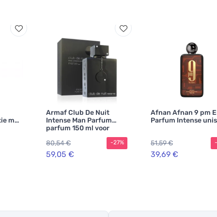
Armaf Club De Nuit
Afnan Afnan 9 pm El
ie met
Intense Man Parfum
Parfum Intense uni
parfum 150 ml voor
mannen
80,54 €
51,59 €
-27%
59,05 €
39,69 €