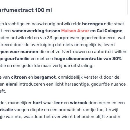
 parfumextract 100 ml
en krachtige en nauwkeurig ontwikkelde
herengeur
die staat
it een
samenwerking tussen
Maison Asrar
en Cal Cologne
,
den ontwikkeld en via 33 geurproeven geperfectioneerd, wat
ireerd door de overtuiging dat niets onmogelijk is, levert
pen voor mannen
die met zelfvertrouwen en autoriteit willen
e geurfamilie
en met een
hoge olieconcentratie van 30%
tie en een gedurfde maar verfijnde uitstraling.
ie van
citroen
en
bergamot
, onmiddellijk versterkt door de
en
elemi
introduceren een licht harsachtige, gedurfde nuance
ft.
der, mannelijker
hart
waar
leer
en
wierook
domineren en een
tsalie
voegen diepte en een aromatisch randje toe, terwijl
gje warmte, waardoor het evenwicht behouden blijft zonder