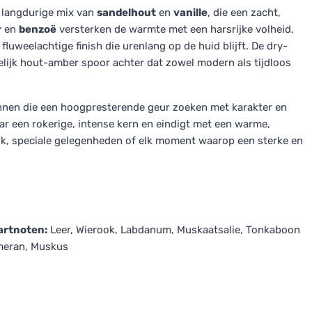
n langdurige mix van
sandelhout
en
vanille
, die een zacht,
r
en
benzoë
versterken de warmte met een harsrijke volheid,
luweelachtige finish die urenlang op de huid blijft. De dry-
lijk hout-amber spoor achter dat zowel modern als tijdloos
annen die een hoogpresterende geur zoeken met karakter en
ar een rokerige, intense kern en eindigt met een warme,
uik, speciale gelegenheden of elk moment waarop een sterke en
artnoten:
Leer, Wierook, Labdanum, Muskaatsalie, Tonkaboon
meran, Muskus