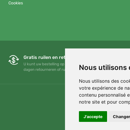
Cookies
Gratis ruilen en retourneren
U kunt uw bestelling op elk gewenst moment binnen 90
Nous utilisons
dagen retourneren of ruilen
Nous utilisons des cook
votre expérience de na
contenu personnalisé et
notre site et pour com
J'accepte
Changer