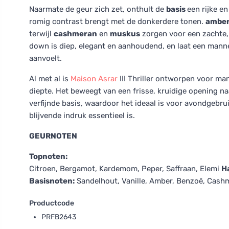
Naarmate de geur zich zet, onthult de
basis
een rijke e
romig contrast brengt met de donkerdere tonen.
ambe
terwijl
cashmeran
en
muskus
zorgen voor een zachte, f
down is diep, elegant en aanhoudend, en laat een manne
aanvoelt.
Al met al is
Maison Asrar
III Thriller ontworpen voor m
diepte. Het beweegt van een frisse, kruidige opening na
verfijnde basis, waardoor het ideaal is voor avondgebr
blijvende indruk essentieel is.
GEURNOTEN
Topnoten:
Citroen, Bergamot, Kardemom, Peper, Saffraan, Elemi
H
Basisnoten:
Sandelhout, Vanille, Amber, Benzoë, Cash
Productcode
PRFB2643