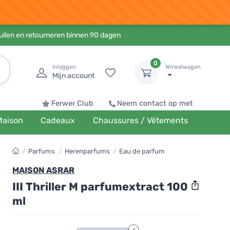
ruilen en retourneren binnen 90 dagen
0
Inloggen
Winkelwagen
Mijn account
Ferwer Club
Neem contact op met
Maison
Cadeaux
Chaussures / Vêtements
/
Parfums
/
Herenparfums
/
Eau de parfum
MAISON ASRAR
III Thriller M parfumextract 100
ml