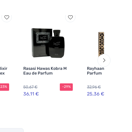
ixir
Rasasi Hawas Kobra M
Rayhaan Elixir M Eau 
sex
Eau de Parfum
Parfum
50,67 €
32,96 €
-23%
-29%
-2
36,11 €
25,36 €