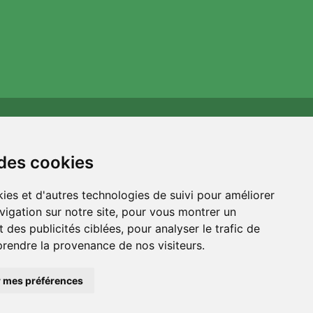
Wij steunen Trees.org
Voor elke bestelling planten we een boom! Lees meer
 des cookies
Over ons
.
ies et d'autres technologies de suivi pour améliorer
vigation sur notre site, pour vous montrer un
 des publicités ciblées, pour analyser le trafic de
prendre la provenance de nos visiteurs.
 mes préférences