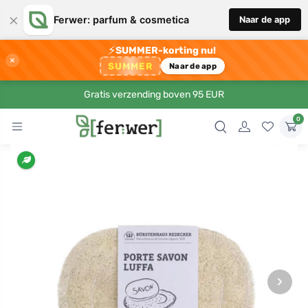
×
Ferwer: parfum & cosmetica
Naar de app
⚡
SUMMER-korting nu!
×
SUMMER
Naar de app
Gratis verzending boven 95 EUR
0
›