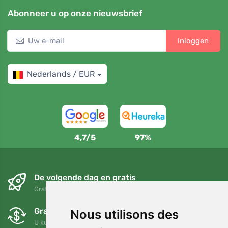
Abonneer u op onze nieuwsbrief
Inloggen
Nederlands / EUR
4,7/5
97%
De volgende dag en gratis
Gratis verzending voor bestellingen boven 95 EUR
Gratis ruilen en retourneren
Nous utilisons des
U kunt uw bestelling op elk gewenst moment binnen 90