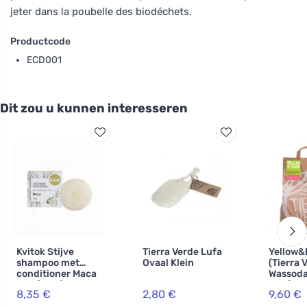
jeter dans la poubelle des biodéchets.
Productcode
ECD001
Dit zou u kunnen interesseren
Kvitok Stijve
Tierra Verde Lufa
Yellow&
shampoo met
Ovaal Klein
(Tierra 
conditioner Maca
Wassoda
XXL (50 g) -
5 kg) - 
8,35 €
2,80 €
9,60 €
stimuleert de
maken 
haargroei
zelfgem