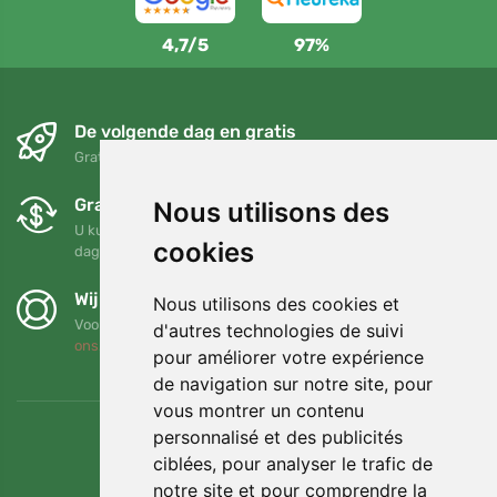
4,7/5
97%
De volgende dag en gratis
Gratis verzending voor bestellingen boven 95 EUR
Gratis ruilen en retourneren
Nous utilisons des
U kunt uw bestelling op elk gewenst moment binnen 90
cookies
dagen retourneren of ruilen
Wij steunen Trees.org
Nous utilisons des cookies et
Voor elke bestelling planten we een boom! Lees meer
Over
d'autres technologies de suivi
ons
.
pour améliorer votre expérience
de navigation sur notre site, pour
vous montrer un contenu
personnalisé et des publicités
ciblées, pour analyser le trafic de
notre site et pour comprendre la