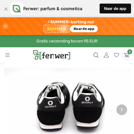
×
Ferwer: parfum & cosmetica
Naar de app
⚡
SUMMER-korting nu!
×
SUMMER
Naar de app
Gratis verzending boven 95 EUR
0
›