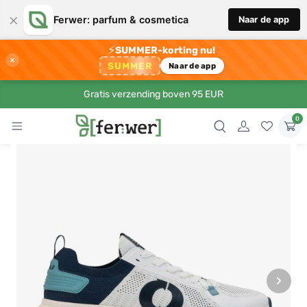
×
Ferwer: parfum & cosmetica
Naar de app
⚡
SUMMER-korting nu!
×
SUMMER
Naar de app
Gratis verzending boven 95 EUR
0
›