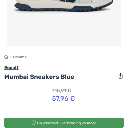
/
Homme
Ecoalf
Mumbai Sneakers Blue
115,91 €
57,96 €
Op voorraad - verzending vandaag