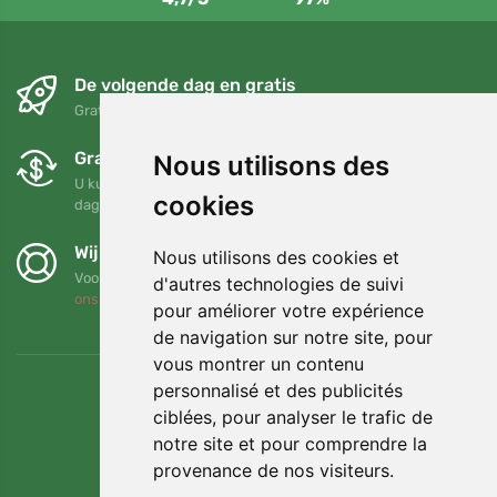
De volgende dag en gratis
Gratis verzending voor bestellingen boven 95 EUR
Gratis ruilen en retourneren
Nous utilisons des
U kunt uw bestelling op elk gewenst moment binnen 90
cookies
dagen retourneren of ruilen
Wij steunen Trees.org
Nous utilisons des cookies et
Voor elke bestelling planten we een boom! Lees meer
Over
d'autres technologies de suivi
ons
.
pour améliorer votre expérience
de navigation sur notre site, pour
vous montrer un contenu
personnalisé et des publicités
ciblées, pour analyser le trafic de
notre site et pour comprendre la
provenance de nos visiteurs.