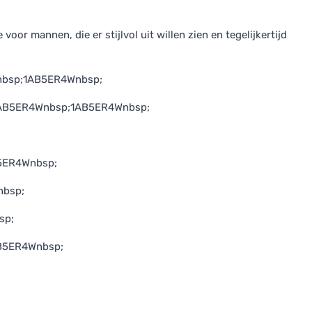
oor mannen, die er stijlvol uit willen zien en tegelijkertijd
Wnbsp;1AB5ER4Wnbsp;
er1AB5ER4Wnbsp;1AB5ER4Wnbsp;
B5ER4Wnbsp;
nbsp;
bsp;
1AB5ER4Wnbsp;