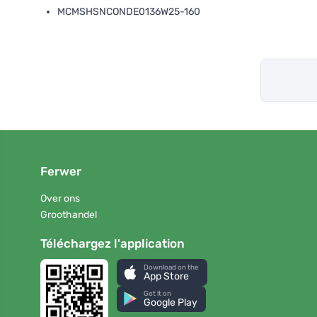
MCMSHSNCONDE0136W25-160
Ferwer
Over ons
Groothandel
Téléchargez l'application
Download on the
App Store
Get it on
Google Play