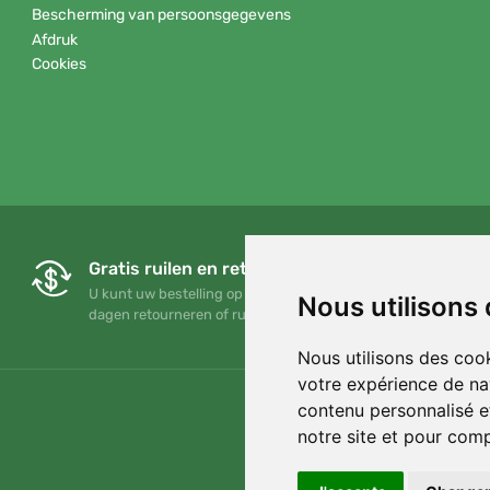
Bescherming van persoonsgegevens
Afdruk
Cookies
Gratis ruilen en retourneren
U kunt uw bestelling op elk gewenst moment binnen 90
Nous utilisons
dagen retourneren of ruilen
Nous utilisons des cook
votre expérience de na
contenu personnalisé et
notre site et pour com