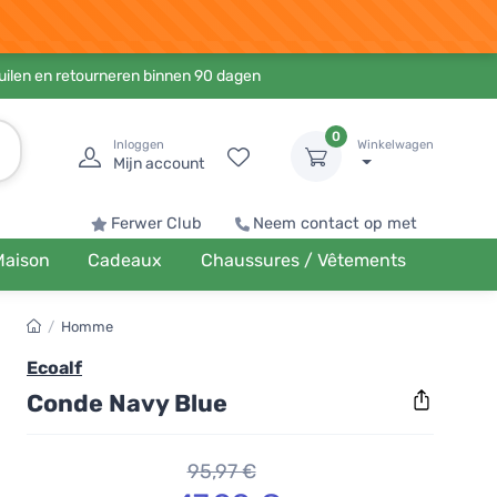
ruilen en retourneren binnen 90 dagen
0
Inloggen
Winkelwagen
Mijn account
Ferwer Club
Neem contact op met
Maison
Cadeaux
Chaussures / Vêtements
/
Homme
Ecoalf
Conde Navy Blue
95,97 €