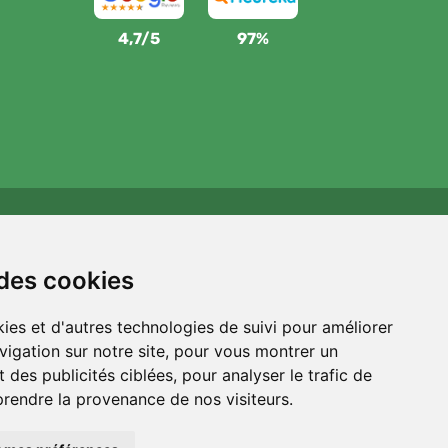
4,7/5
97%
Wij steunen Trees.org
Voor elke bestelling planten we een boom! Lees meer
 des cookies
Over ons
.
ies et d'autres technologies de suivi pour améliorer
vigation sur notre site, pour vous montrer un
 des publicités ciblées, pour analyser le trafic de
prendre la provenance de nos visiteurs.