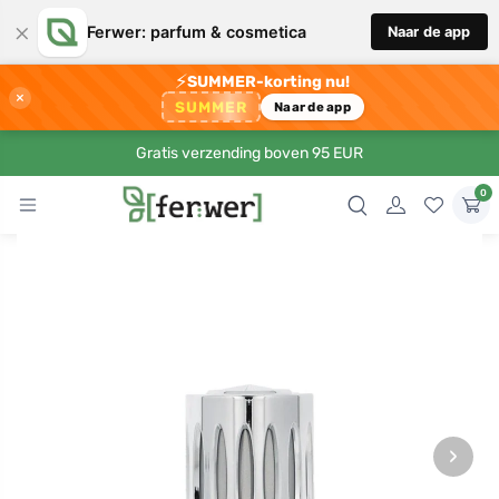
×
Ferwer: parfum & cosmetica
Naar de app
⚡
SUMMER-korting nu!
×
SUMMER
Naar de app
Gratis verzending boven 95 EUR
0
›