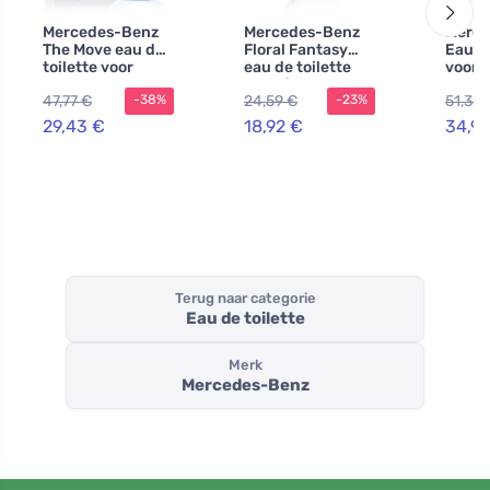
Mercedes-Benz
Mercedes-Benz
Merce
The Move eau de
Floral Fantasy
Eau de
toilette voor
eau de toilette
voor 
mannen 100 ml
pour femme
47,77 €
24,59 €
51,35 
-38%
-23%
testeur
29,43 €
18,92 €
34,99
Terug naar categorie
Eau de toilette
Merk
Mercedes-Benz