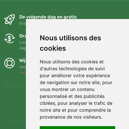
De volgende dag en gratis
Gratis verzending voor bestellingen boven 95 EUR
Gratis ruilen en retourneren
Nous utilisons des
U kunt uw bestelling op elk gewenst moment binnen 90
cookies
dagen retourneren of ruilen
Wij steunen Trees.org
Nous utilisons des cookies et
Voor elke bestelling planten we een boom! Lees meer
Over
d'autres technologies de suivi
ons
.
pour améliorer votre expérience
de navigation sur notre site, pour
vous montrer un contenu
personnalisé et des publicités
ciblées, pour analyser le trafic de
notre site et pour comprendre la
provenance de nos visiteurs.