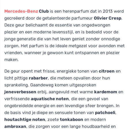
Mercedes-Benz
Club
is een herenparfum dat in 2013 werd
gecreëerd door de getalenteerde parfumeur
Olivier Cresp
.
Deze geur belichaamt de essentie van ongedwongen
plezier en een moderne levensstijl, en is bedoeld voor de
jonge generatie die van het leven geniet zonder onnodige
zorgen. Het parfum is de ideale metgezel voor avonden met
vrienden, wanneer je gewoon kunt ontspannen en plezier
maken.
De geur opent met frisse, energieke tonen van
citroen
en
licht pittige
rabarber
, die meteen opvallen door hun
sprankeling. Gaandeweg komen uitgesproken
jeneverbessen
erbij, aangevuld met warme
kardemom
en
verfrissende
aquatische noten
, die een gevoel van
ongebreidelde energie en een levendige sfeer brengen. In
de basis vind je diepe en sensuele tonen van
patchoeli
,
houtachtige noten
, zoete
tonkaboon
en modern
ambroxan
, die zorgen voor een lange houdbaarheid en