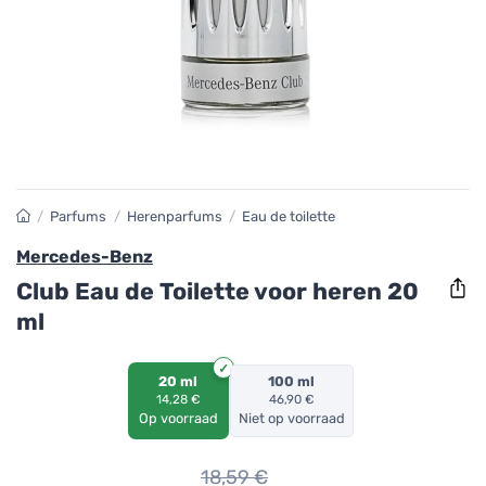
/
Parfums
/
Herenparfums
/
Eau de toilette
Mercedes-Benz
Club Eau de Toilette voor heren 20
ml
20 ml
100 ml
14,28 €
46,90 €
Op voorraad
Niet op voorraad
18,59
€