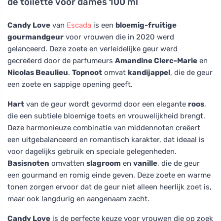
de toilette voor dames 100 ml
Candy Love
van
Escada
is een
bloemig-fruitige
gourmandgeur
voor vrouwen die in 2020 werd
gelanceerd. Deze zoete en verleidelijke geur werd
gecreëerd door de parfumeurs
Amandine Clerc-Marie
en
Nicolas Beaulieu
.
Topnoot
omvat
kandijappel
, die de geur
een zoete en sappige opening geeft.
Hart
van de geur wordt gevormd door een elegante
roos
,
die een subtiele bloemige toets en vrouwelijkheid brengt.
Deze harmonieuze combinatie van middennoten creëert
een uitgebalanceerd en romantisch karakter, dat ideaal is
voor dagelijks gebruik en speciale gelegenheden.
Basisnoten
omvatten
slagroom
en
vanille
, die de geur
een gourmand en romig einde geven. Deze zoete en warme
tonen zorgen ervoor dat de geur niet alleen heerlijk zoet is,
maar ook langdurig en aangenaam zacht.
Candy Love
is de perfecte keuze voor vrouwen die op zoek