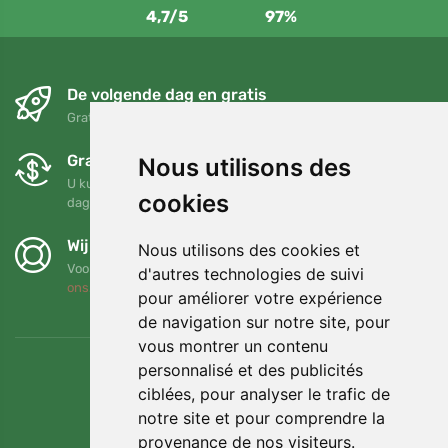
4,7/5
97%
De volgende dag en gratis
Gratis verzending voor bestellingen boven 95 EUR
Gratis ruilen en retourneren
Nous utilisons des
U kunt uw bestelling op elk gewenst moment binnen 90
cookies
dagen retourneren of ruilen
Wij steunen Trees.org
Nous utilisons des cookies et
Voor elke bestelling planten we een boom! Lees meer
Over
d'autres technologies de suivi
ons
.
pour améliorer votre expérience
de navigation sur notre site, pour
vous montrer un contenu
personnalisé et des publicités
ciblées, pour analyser le trafic de
notre site et pour comprendre la
provenance de nos visiteurs.