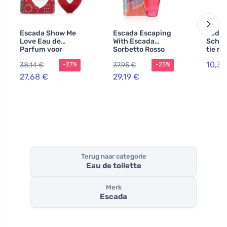
Escada Show Me
Escada Escaping
Peda
Love Eau de
With Escada
Scho
Parfum voor
Sorbetto Rosso
tie m
dames
eau de toilette
250 m
10,37
38,14 €
37,95 €
-27%
-23%
voor dames 100
ml
27,68 €
29,19 €
Terug naar categorie
Eau de toilette
Merk
Escada