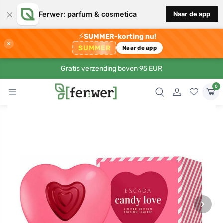
×
Ferwer: parfum & cosmetica
Naar de app
⚡
SUMMER-korting nu!
×
SUMMER
Naar de app
Gratis verzending boven 95 EUR
0
›