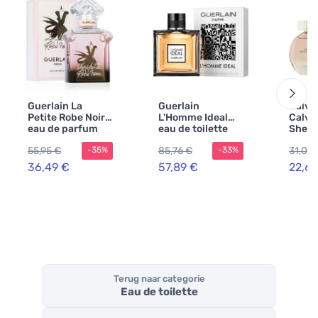
Guerlain La
Guerlain
Calvin
Petite Robe Noire
L'Homme Ideal
Calvin
eau de parfum
eau de toilette
Sheer
voor vrouwen 30
voor mannen 50
de toi
55,95 €
85,76 €
31,07 
-35%
-33%
ml
ml
vrou
36,49 €
57,89 €
22,6
Terug naar categorie
Eau de toilette