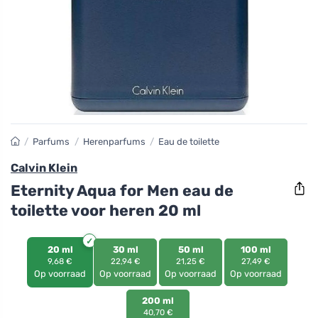
/
Parfums
/
Herenparfums
/
Eau de toilette
Calvin Klein
Eternity Aqua for Men eau de
toilette voor heren 20 ml
20 ml
30 ml
50 ml
100 ml
9,68 €
22,94 €
21,25 €
27,49 €
Op voorraad
Op voorraad
Op voorraad
Op voorraad
200 ml
40,70 €