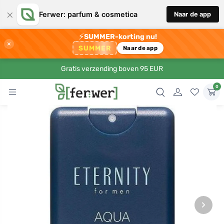
×
Ferwer: parfum & cosmetica
Naar de app
⚡
SUMMER-korting nu!
×
SUMMER
Naar de app
Gratis verzending boven 95 EUR
0
›