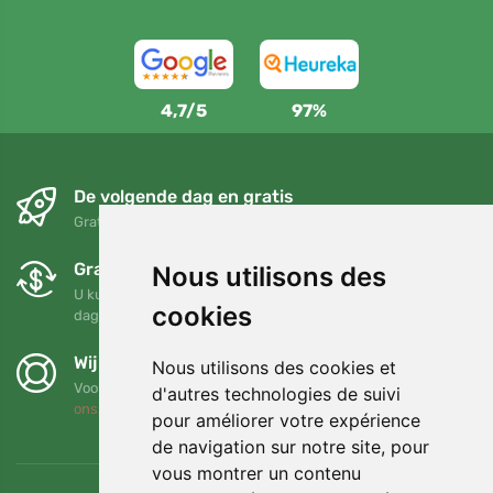
4,7/5
97%
De volgende dag en gratis
Gratis verzending voor bestellingen boven 95 EUR
Gratis ruilen en retourneren
Nous utilisons des
U kunt uw bestelling op elk gewenst moment binnen 90
cookies
dagen retourneren of ruilen
Wij steunen Trees.org
Nous utilisons des cookies et
Voor elke bestelling planten we een boom! Lees meer
Over
d'autres technologies de suivi
ons
.
pour améliorer votre expérience
de navigation sur notre site, pour
vous montrer un contenu