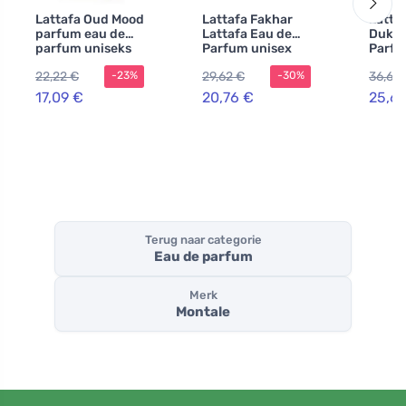
Lattafa Oud Mood
Lattafa Fakhar
Latta
parfum eau de
Lattafa Eau de
Dukha
parfum uniseks
Parfum unisex
Parfu
100 ml
heren
22,22 €
29,62 €
36,69
-23%
-30%
17,09 €
20,76 €
25,6
Terug naar categorie
Eau de parfum
Merk
Montale