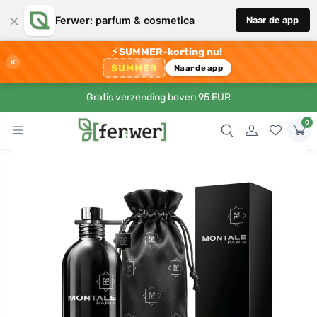
×
Ferwer: parfum & cosmetica
Naar de app
⚡
SUMMER-korting nu!
×
SUMMER
Naar de app
Gratis verzending boven 95 EUR
0