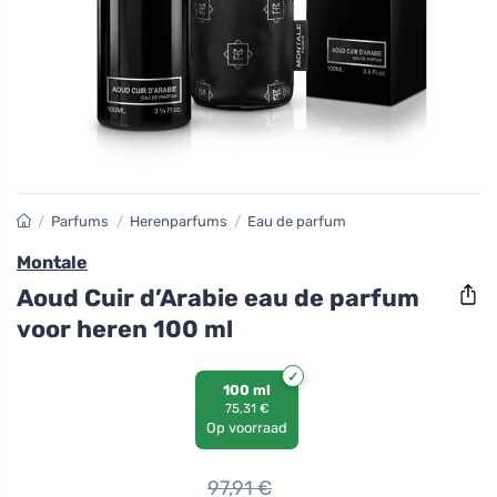
/
Parfums
/
Herenparfums
/
Eau de parfum
Montale
Aoud Cuir d’Arabie eau de parfum
voor heren 100 ml
100 ml
75,31 €
Op voorraad
97,91
€