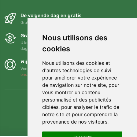
De volgende dag en gratis
Gratis verzending voor bestellingen boven 95 EUR
Gratis ruilen en retourneren
Nous utilisons des
U kunt uw bestelling op elk gewenst moment binnen 90
cookies
dagen retourneren of ruilen
Wij steunen Trees.org
Nous utilisons des cookies et
Voor elke bestelling planten we een boom! Lees meer
Over
d'autres technologies de suivi
ons
.
pour améliorer votre expérience
de navigation sur notre site, pour
vous montrer un contenu
personnalisé et des publicités
ciblées, pour analyser le trafic de
notre site et pour comprendre la
provenance de nos visiteurs.