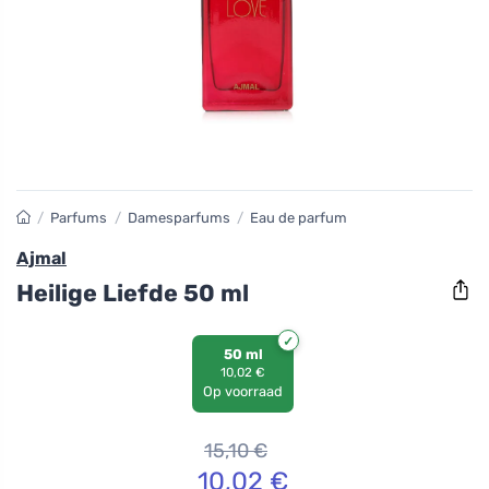
/
Parfums
/
Damesparfums
/
Eau de parfum
Ajmal
Heilige Liefde 50 ml
50 ml
10,02 €
Op voorraad
15,10
€
10,02
€