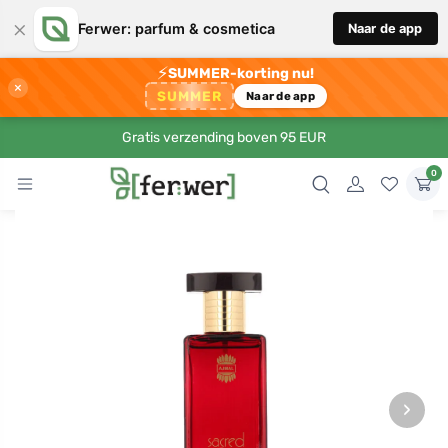
×
Ferwer: parfum & cosmetica
Naar de app
⚡
SUMMER-korting nu!
×
SUMMER
Naar de app
Gratis verzending boven 95 EUR
0
›