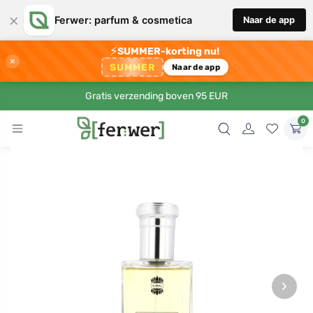
×
Ferwer: parfum & cosmetica
Naar de app
⚡
SUMMER-korting nu!
×
SUMMER
Naar de app
Gratis verzending boven 95 EUR
0
›