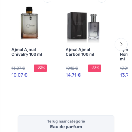
Ajmal Ajmal
Ajmal Ajmal
Ajmal
Chivalry 100 ml
Carbon 100 ml
Nomad
ml
13,07 €
19,12 €
17,81 
-23%
-23%
10,07 €
14,71 €
13,70
Terug naar categorie
Eau de parfum