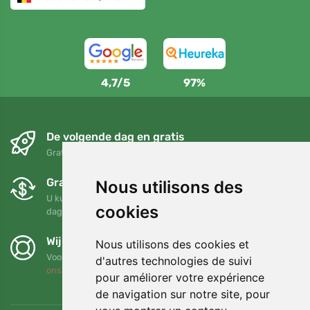
4,7/5
97%
De volgende dag en gratis
Gratis verzending voor bestellingen boven 95 EUR
Gratis ruilen en retourneren
Nous utilisons des
U kunt uw bestelling op elk gewenst moment binnen 90
cookies
dagen retourneren of ruilen
Wij steunen Trees.org
Nous utilisons des cookies et
Voor elke bestelling planten we een boom! Lees meer
Over
d'autres technologies de suivi
ons
.
pour améliorer votre expérience
de navigation sur notre site, pour