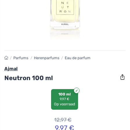
/
Parfums
/
Herenparfums
/
Eau de parfum
Ajmal
Neutron 100 ml
100 ml
9,97 €
Op voorraad
12,97
€
9,97
€