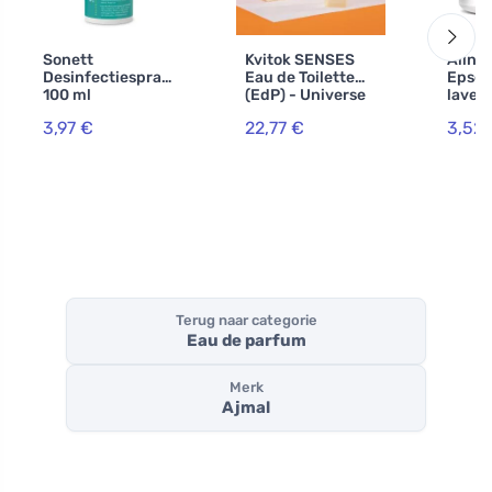
Sonett
Kvitok SENSES
Allna
Desinfectiespray
Eau de Toilette
Epso
100 ml
(EdP) - Universe
laven
30ml
3,97 €
22,77 €
3,52 
Terug naar categorie
Eau de parfum
Merk
Ajmal