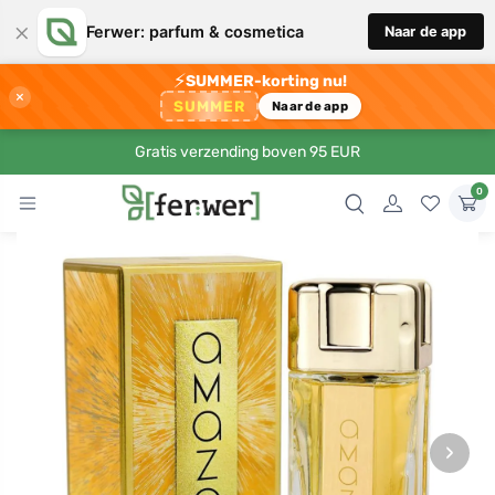
×
Ferwer: parfum & cosmetica
Naar de app
⚡
SUMMER-korting nu!
×
SUMMER
Naar de app
Gratis verzending boven 95 EUR
0
›