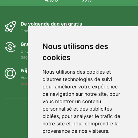
De volgende dag en gratis
Gratis verzending voor bestellingen boven 95 EUR
Gratis ruilen en retourneren
Nous utilisons des
U kunt uw bestelling op elk gewenst moment binnen 90
cookies
dagen retourneren of ruilen
Wij steunen Trees.org
Nous utilisons des cookies et
Voor elke bestelling planten we een boom! Lees meer
Over
d'autres technologies de suivi
ons
.
pour améliorer votre expérience
de navigation sur notre site, pour
vous montrer un contenu
personnalisé et des publicités
ciblées, pour analyser le trafic de
notre site et pour comprendre la
provenance de nos visiteurs.