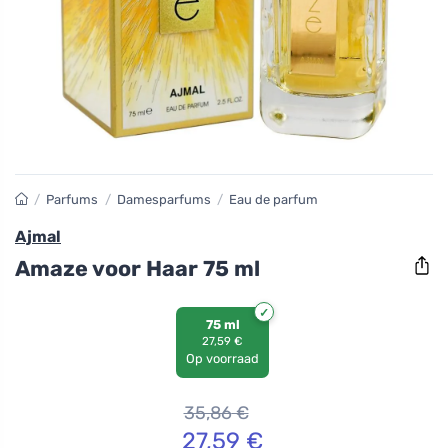
/
Parfums
/
Damesparfums
/
Eau de parfum
Ajmal
Amaze voor Haar 75 ml
75 ml
27,59 €
Op voorraad
35,86
€
27,59
€